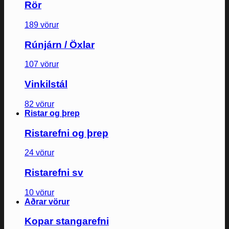
Rör
189 vörur
Rúnjárn / Öxlar
107 vörur
Vinkilstál
82 vörur
Ristar og þrep
Ristarefni og þrep
24 vörur
Ristarefni sv
10 vörur
Aðrar vörur
Kopar stangarefni