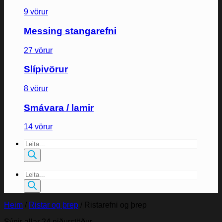
9 vörur
Messing stangarefni
27 vörur
Slípivörur
8 vörur
Smávara / lamir
14 vörur
Products
search
Products
search
Heim
/
Ristar og þrep
/
Ristarefni og þrep
Sýnir allar 24 niðurstöður