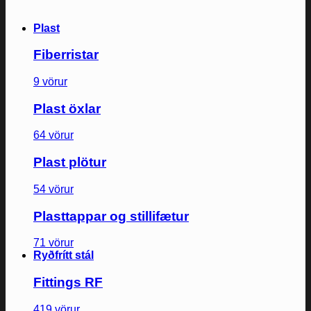
Plast
Fiberristar
9 vörur
Plast öxlar
64 vörur
Plast plötur
54 vörur
Plasttappar og stillifætur
71 vörur
Ryðfrítt stál
Fittings RF
419 vörur