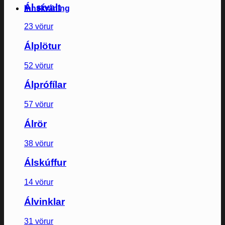
Ál sívalt
Innskráning
23 vörur
Álplötur
52 vörur
Álprófílar
57 vörur
Álrör
38 vörur
Álskúffur
14 vörur
Álvinklar
31 vörur