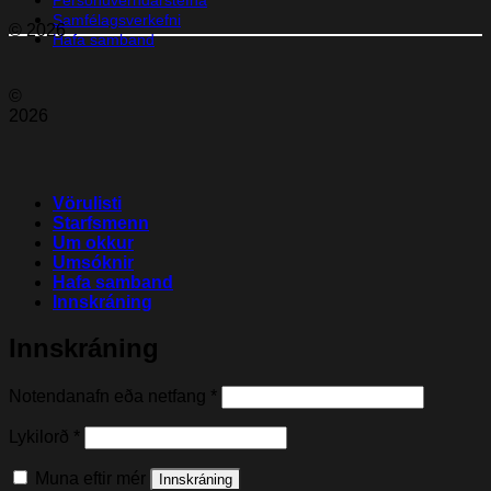
Samfélagsverkefni
© 2026
Hafa samband
©
2026
Vörulisti
Starfsmenn
Um okkur
Umsóknir
Hafa samband
Innskráning
Innskráning
Nauðsynleg(t)
Notendanafn eða netfang
*
Nauðsynleg(t)
Lykilorð
*
Muna eftir mér
Innskráning