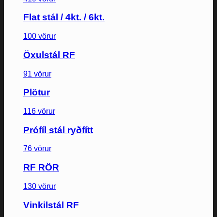
Flat stál / 4kt. / 6kt.
100 vörur
Öxulstál RF
91 vörur
Plötur
116 vörur
Prófíl stál ryðfítt
76 vörur
RF RÖR
130 vörur
Vinkilstál RF