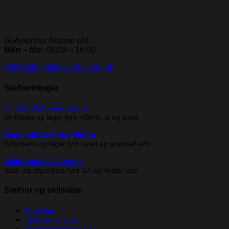
Guðmundur Arason ehf.
Mán – fös:
08:00 – 16:00
568 6844
ga@ga.is
Facebook
Staðsetningar
Íshella 10, Hafnarfjörður
Skrifstofa og lager fyrir ryðfrítt, ál og plast.
Rauðhella 2, Hafnarfjörður
Sölumenn og lager fyrir svart og grunnað efni.
Baldursnes 2, Akureyri
Sala- og afgreiðsla fyrir GA og Veldix Gas
Stefnur og skilmálar
Skilmálar
Umhverfisstefna
Persónuverndarstefna