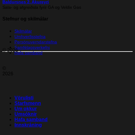
Baldursnes 2, Akureyri
Sala- og afgreiðsla fyrir GA og Veldix Gas
Stefnur og skilmálar
Skilmálar
Umhverfisstefna
Persónuverndarstefna
Samfélagsverkefni
© 2026
Hafa samband
©
2026
Vörulisti
Starfsmenn
Um okkur
Umsóknir
Hafa samband
Innskráning