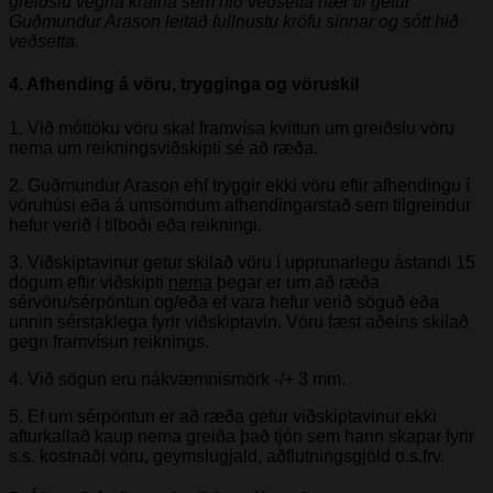
greiðslu vegna krafna sem hið veðsetta nær til getur
Guðmundur Arason leitað fullnustu kröfu sinnar og sótt hið
veðsetta.
4. Afhending á vöru, trygginga og vöruskil
1. Við móttöku vöru skal framvísa kvittun um greiðslu vöru
nema um reikningsviðskipti sé að ræða.
2. Guðmundur Arason ehf tryggir ekki vöru eftir afhendingu í
vöruhúsi eða á umsömdum afhendingarstað sem tilgreindur
hefur verið í tilboði eða reikningi.
3. Viðskiptavinur getur skilað vöru í upprunarlegu ástandi 15
dögum eftir viðskipti
nema
þegar er um að ræða
sérvöru/sérpöntun og/eða ef vara hefur verið söguð eða
unnin sérstaklega fyrir viðskiptavin. Vöru fæst aðeins skilað
gegn framvísun reiknings.
4. Við sögun eru nákvæmnismörk -/+ 3 mm.
5. Ef um sérpöntun er að ræða getur viðskiptavinur ekki
afturkallað kaup nema greiða það tjón sem hann skapar fyrir
s.s. kostnaði vöru, geymslugjald, aðflutningsgjöld o.s.frv.