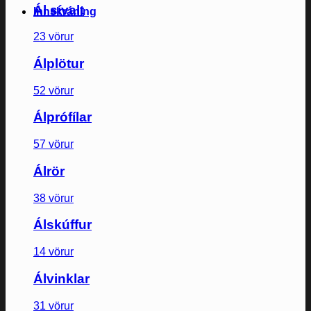
Ál sívalt
Innskráning
23 vörur
Álplötur
52 vörur
Álprófílar
57 vörur
Álrör
38 vörur
Álskúffur
14 vörur
Álvinklar
31 vörur