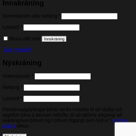
Innskráning
Nauðsynleg(t)
Notendanafn eða netfang
*
Nauðsynleg(t)
Lykilorð
*
Muna eftir mér
Innskráning
Týnt lykilorð?
Nýskráning
Nauðsynleg(t)
Notendanafn
*
Nauðsynleg(t)
Netfang
*
Nauðsynleg(t)
Lykilorð
*
Persónuupplýsingar þínar verða notaðar til að styðja við
upplifun þína á þessari vefsíðu, til að stjórna aðgangi að
reikningnum þínum og í öðrum tilgangi sem lýst er í
privacy
policy
okkar.