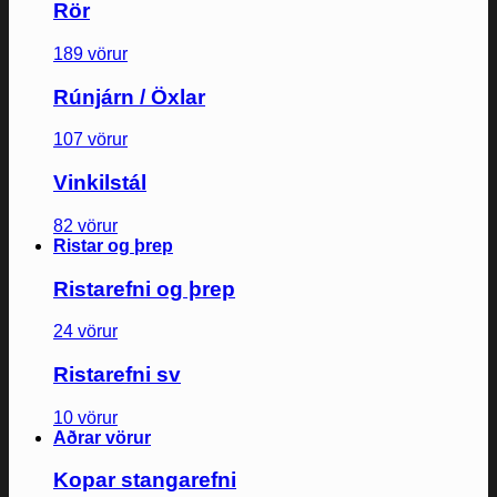
Rör
189 vörur
Rúnjárn / Öxlar
107 vörur
Vinkilstál
82 vörur
Ristar og þrep
Ristarefni og þrep
24 vörur
Ristarefni sv
10 vörur
Aðrar vörur
Kopar stangarefni