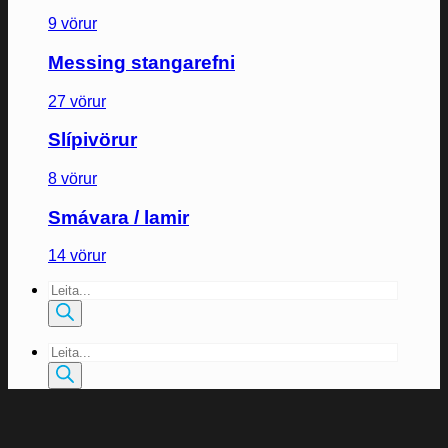
9 vörur
Messing stangarefni
27 vörur
Slípivörur
8 vörur
Smávara / lamir
14 vörur
Products
search
Products
search