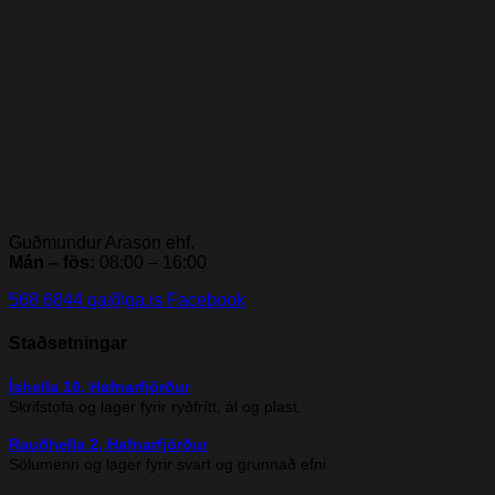
Guðmundur Arason ehf.
Mán – fös:
08:00 – 16:00
568 6844
ga@ga.is
Facebook
Staðsetningar
Íshella 10, Hafnarfjörður
Skrifstofa og lager fyrir ryðfrítt, ál og plast.
Rauðhella 2, Hafnarfjörður
Sölumenn og lager fyrir svart og grunnað efni.