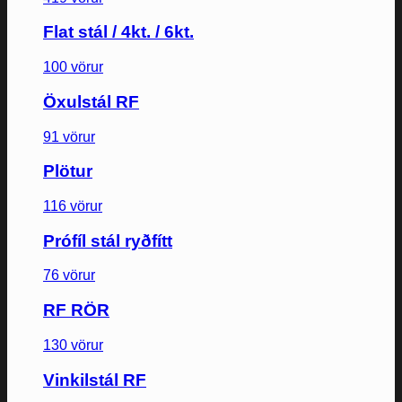
Flat stál / 4kt. / 6kt.
100 vörur
Öxulstál RF
91 vörur
Plötur
116 vörur
Prófíl stál ryðfítt
76 vörur
RF RÖR
130 vörur
Vinkilstál RF