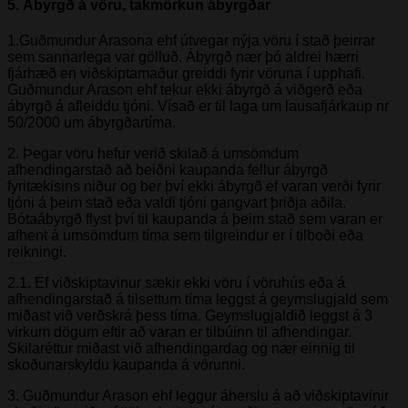
​5.
Ábyrgð á vöru, takmörkun ábyrgðar
1.Guðmundur Arasona ehf útvegar nýja vöru í stað þeirrar
sem sannarlega var gölluð. Ábyrgð nær þó aldrei hærri
fjárhæð en viðskiptamaður greiddi fyrir vöruna í upphafi.
Guðmundur Arason ehf tekur ekki ábyrgð á viðgerð eða
ábyrgð á afleiddu tjóni. Vísað er til laga um lausafjárkaup nr
50/2000 um ábyrgðartíma.
2. Þegar vöru hefur verið skilað á umsömdum
afhendingarstað að beiðni kaupanda fellur ábyrgð
fyritækisins niður og ber því ekki ábyrgð ef varan verði fyrir
tjóni á þeim stað eða valdi tjóni gangvart þriðja aðila.
Bótaábyrgð flyst því til kaupanda á þeim stað sem varan er
afhent á umsömdum tíma sem tilgreindur er í tilboði eða
reikningi.
2.1. Ef viðskiptavinur sækir ekki vöru í vöruhús eða á
afhendingarstað á tilsettum tíma leggst á geymslugjald sem
miðast við verðskrá þess tíma. Geymslugjaldið leggst á 3
virkum dögum eftir að varan er tilbúinn til afhendingar.
Skilaréttur miðast við afhendingardag og nær einnig til
skoðunarskyldu kaupanda á vörunni.
3. Guðmundur Arason ehf leggur áherslu á að viðskiptavinir