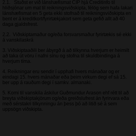
2.1. Stuðst er við lánshæfismat CIP hjá Creditinfo til
hliðsjónar um mat til reikningsviðskipta, félög sem hafa lakari
lánshæfismat en 5 geta ekki stofnað til reikningsviðskipta en
bent er á kreditkort/fyrirtækjakort sem geta gefið allt að 40
daga gjaldsfrest.
2.2. Viðskiptamaður og/eða forsvarsmaður fyrirtækis sé ekki
á vanskilaskrá
3. Viðskiptaaðili ber ábyrgð á að tilkynna hverjum er heimilt
að taka út vöru í nafni sínu og stofna til skuldbindinga á
hverjum tíma.
4. Reikningar eru sendir í upphafi hvers mánaðar og er
eindagi 15. hvers mánaðar eða þeim virkum degi ef sá 15.
ber upp á rauðum degi í samkv. almanaki.
5. Komi til vanskila áskilur Guðmundur Arason ehf rétt til að
breyta viðskiptakjörum og/eða greiðslufrest án fyrirvara eða
með sérstakri tilkynningu án þess þó að litið sé á sem
uppsögn viðskipta.