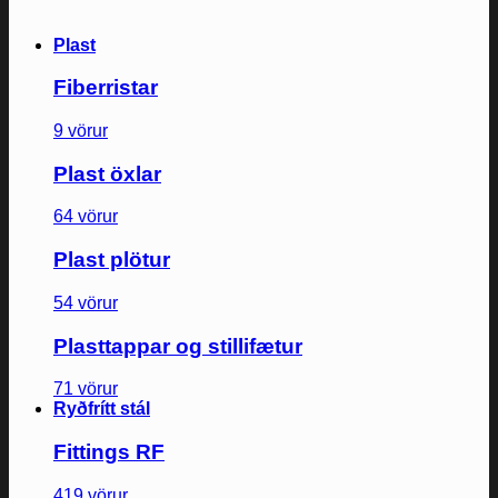
Plast
Fiberristar
9 vörur
Plast öxlar
64 vörur
Plast plötur
54 vörur
Plasttappar og stillifætur
71 vörur
Ryðfrítt stál
Fittings RF
419 vörur