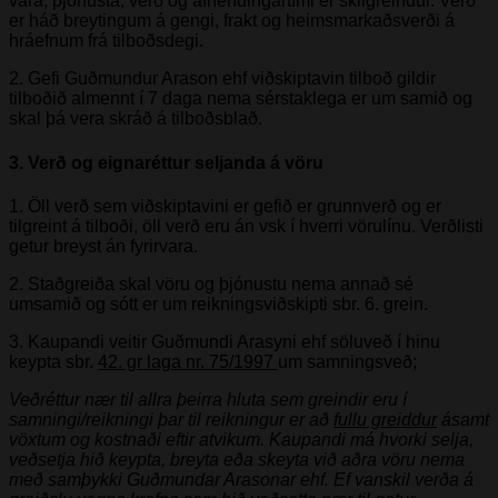
vara, þjónusta, verð og afhendingartími er skilgreindur. Verð
er háð breytingum á gengi, frakt og heimsmarkaðsverði á
hráefnum frá tilboðsdegi.
2. Gefi Guðmundur Arason ehf viðskiptavin tilboð gildir
tilboðið almennt í 7 daga nema sérstaklega er um samið og
skal þá vera skráð á tilboðsblað.
3. Verð og eignaréttur seljanda á vöru
1. Öll verð sem viðskiptavini er gefið er grunnverð og er
tilgreint á tilboði, öll verð eru án vsk í hverri vörulínu. Verðlisti
getur breyst án fyrirvara.
2. Staðgreiða skal vöru og þjónustu nema annað sé
umsamið og sótt er um reikningsviðskipti sbr. 6. grein.
3. Kaupandi veitir Guðmundi Arasyni ehf söluveð í hinu
keypta sbr.
42. gr laga nr. 75/1997
um samningsveð;
Veðréttur nær til allra þeirra hluta sem greindir eru í
samningi/reikningi þar til reikningur er að
fullu greiddur
ásamt
vöxtum og kostnaði eftir atvikum. Kaupandi má hvorki selja,
veðsetja hið keypta, breyta eða skeyta við aðra vöru nema
með samþykki Guðmundar Arasonar ehf. Ef vanskil verða á