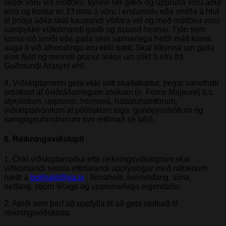
skoði vöru við móttöku, kynnir sér gæði og uppruna vöru áður
eins og kostur er. Ef nota á vöru í endursölu eða smíða á hlut
til þriðja aðila skal kaupandi yfirfara vel og með móttöku vöru
samþykkir viðkomandi gæði og ástand hennar. Tjón sem
koma við smíði eða galla sem sannarlega hefði mátt koma
auga á við afhendingu eru ekki bætt. Skal tilkynna um galla
eins fljótt og minnsti grunur leikur um slíkt á efni frá
Guðmundi Arasyni ehf.
4. Viðskiptamenn geta ekki sótt skaðabætur, þegar vanefndir
orsakast af óviðráðanlegum atvikum (e. Force Majeure) s.s.
styrjöldum, uppreisn, heimsvá, náttúruhamförum,
viðskiptahömlum af pólitískum toga, gjaldeyrishöftum og
samgögnuhindrunum svo eitthvað sé talið.
6. Reikningsviðskipti
1. Óski viðskiptamaður eftir reikningsviðskiptum skal
viðkomandi senda eftirfarandi upplýsingar með rafrænum
hætti á
bokhald@ga.is
; firmaheiti, heimilsfang, síma,
netfang, stjórn félags og upprunarlega eigenda/ur.
2. Atriði sem þarf að uppfylla til að geta stofnað til
reikningsviðskipta;