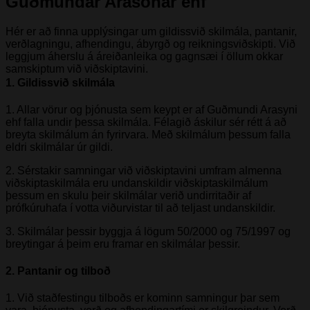
Guðmundar Arasonar ehf
Hér er að finna upplýsingar um gildissvið skilmála, pantanir,
verðlagningu, afhendingu, ábyrgð og reikningsviðskipti. Við
leggjum áherslu á áreiðanleika og gagnsæi í öllum okkar
samskiptum við viðskiptavini.
1. Gildissvið skilmála
1. Allar vörur og þjónusta sem keypt er af Guðmundi Arasyni
ehf falla undir þessa skilmála. Félagið áskilur sér rétt á að
breyta skilmálum án fyrirvara. Með skilmálum þessum falla
eldri skilmálar úr gildi.
2. Sérstakir samningar við viðskiptavini umfram almenna
viðskiptaskilmála eru undanskildir viðskiptaskilmálum
þessum en skulu þeir skilmálar verið undirritaðir af
prófkúruhafa í votta viðurvistar til að teljast undanskildir.
3. Skilmálar þessir byggja á lögum 50/2000 og 75/1997 og
breytingar á þeim eru framar en skilmálar þessir.
2. Pantanir og tilboð
1. Við staðfestingu tilboðs er kominn samningur þar sem