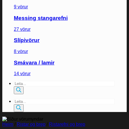
9 vörur
Messing stangarefni
27 vörur
Slípivörur
8 vörur
Smávara / lamir
14 vörur
Products
search
Products
search
Heim
/
Ristar og þrep
/
Ristarefni og þrep