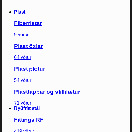
Plast
Fiberristar
9 vörur
Plast öxlar
64 vörur
Plast plötur
54 vörur
Plasttappar og stillifætur
71 vörur
Ryðfrítt stál
Fittings RF
419 vörur