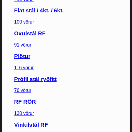
Flat stál / 4kt. / 6kt.
100 vörur
Öxulstál RF
91 vörur
Plötur
116 vörur
Prófíl stál ryðfítt
76 vörur
RF RÖR
130 vörur
Vinkilstál RF