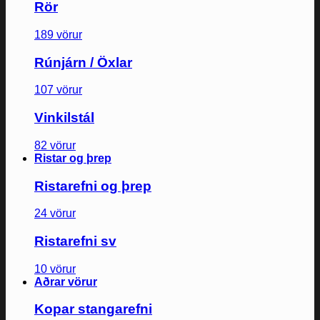
Rör
189 vörur
Rúnjárn / Öxlar
107 vörur
Vinkilstál
82 vörur
Ristar og þrep
Ristarefni og þrep
24 vörur
Ristarefni sv
10 vörur
Aðrar vörur
Kopar stangarefni