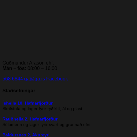
Guðmundur Arason ehf.
Mán – fös:
08:00 – 16:00
568 6844
ga@ga.is
Facebook
Staðsetningar
Íshella 10, Hafnarfjörður
Skrifstofa og lager fyrir ryðfrítt, ál og plast.
Rauðhella 2, Hafnarfjörður
Sölumenn og lager fyrir svart og grunnað efni.
Baldursnes 2, Akureyri