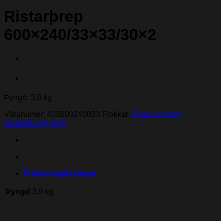
Ristarþrep
600×240/33×33/30×2
Þyngd: 3,9 kg
Vörunúmer:
403600240033
Flokkar:
Ristar og þrep
,
Ristarefni og þrep
Frekari upplýsingar
Þyngd
3,9 kg