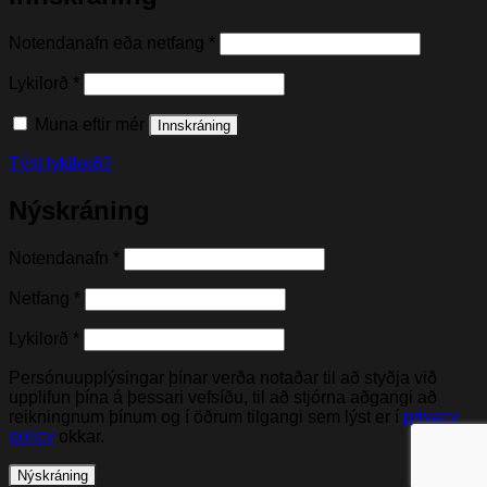
Nauðsynleg(t)
Notendanafn eða netfang
*
Nauðsynleg(t)
Lykilorð
*
Muna eftir mér
Innskráning
Týnt lykilorð?
Nýskráning
Nauðsynleg(t)
Notendanafn
*
Nauðsynleg(t)
Netfang
*
Nauðsynleg(t)
Lykilorð
*
Persónuupplýsingar þínar verða notaðar til að styðja við
upplifun þína á þessari vefsíðu, til að stjórna aðgangi að
reikningnum þínum og í öðrum tilgangi sem lýst er í
privacy
policy
okkar.
Nýskráning