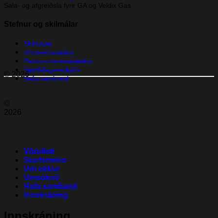
Sala- og afgreiðsla fyrir GA og Veldix Gas
Stefnur og skilmálar
Skilmálar
Umhverfisstefna
Persónuverndarstefna
Samfélagsverkefni
© 2026
Hafa samband
©
2026
Vörulisti
Starfsmenn
Um okkur
Umsóknir
Hafa samband
Innskráning
Innskráning