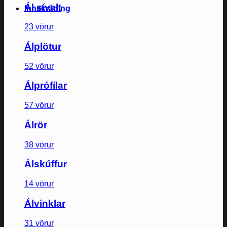
Ál sívalt
Innskráning
23 vörur
Álplötur
52 vörur
Álprófílar
57 vörur
Álrör
38 vörur
Álskúffur
14 vörur
Álvinklar
31 vörur