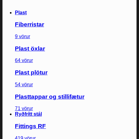
Plast
Fiberristar
9 vörur
Plast öxlar
64 vörur
Plast plötur
54 vörur
Plasttappar og stillifætur
71 vörur
Ryðfrítt stál
Fittings RF
419 vörur