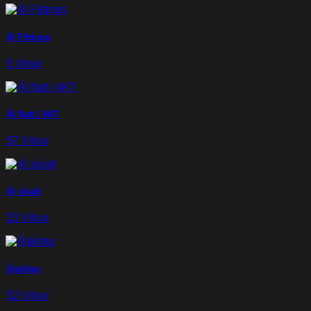
Ál Fittings
5 Vörur
Ál flatt / 4KT
57 Vörur
Ál sívalt
23 Vörur
Álplötur
52 Vörur