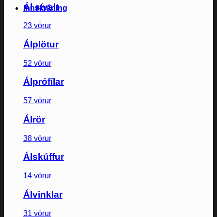
Ál sívalt
Innskráning
23 vörur
Álplötur
52 vörur
Álprófílar
57 vörur
Álrör
38 vörur
Álskúffur
14 vörur
Álvinklar
31 vörur