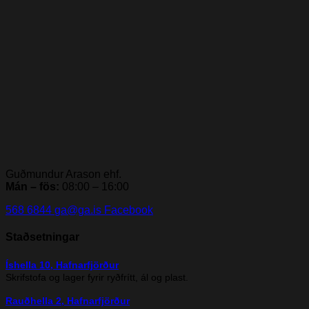
Guðmundur Arason ehf.
Mán – fös:
08:00 – 16:00
568 6844
ga@ga.is
Facebook
Staðsetningar
Íshella 10, Hafnarfjörður
Skrifstofa og lager fyrir ryðfrítt, ál og plast.
Rauðhella 2, Hafnarfjörður