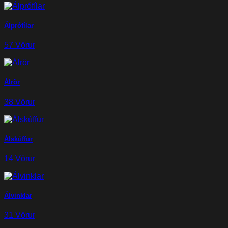
Álprófílar
57 Vörur
Álrör
38 Vörur
Álskúffur
14 Vörur
Álvinklar
31 Vörur