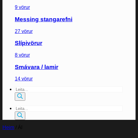
9 vörur
Messing stangarefni
27 vörur
Slípivörur
8 vörur
Smávara / lamir
14 vörur
Products
search
Products
search
Heim
/
Ál