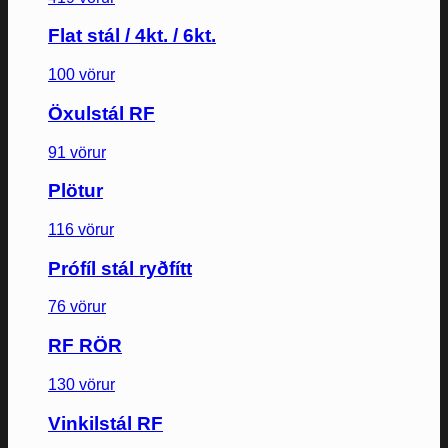
Flat stál / 4kt. / 6kt.
100 vörur
Öxulstál RF
91 vörur
Plötur
116 vörur
Prófíl stál ryðfítt
76 vörur
RF RÖR
130 vörur
Vinkilstál RF