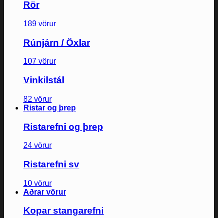
Rör
189 vörur
Rúnjárn / Öxlar
107 vörur
Vinkilstál
82 vörur
Ristar og þrep
Ristarefni og þrep
24 vörur
Ristarefni sv
10 vörur
Aðrar vörur
Kopar stangarefni