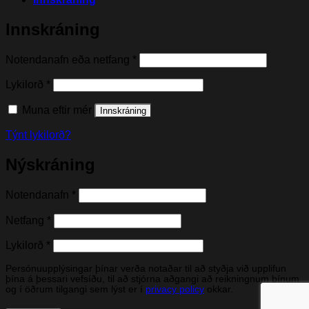
Innskráning
Nauðsynleg(t)
Notendanafn eða netfang
*
Nauðsynleg(t)
Lykilorð
*
Muna eftir mér
Innskráning
Týnt lykilorð?
Nýskráning
Nauðsynleg(t)
Notendanafn
*
Nauðsynleg(t)
Netfang
*
Nauðsynleg(t)
Lykilorð
*
Persónuupplýsingar þínar verða notaðar til að styðja við upplifun
þína á þessari vefsíðu, til að stjórna aðgangi að reikningnum þínum
og í öðrum tilgangi sem lýst er í
privacy policy
okkar.