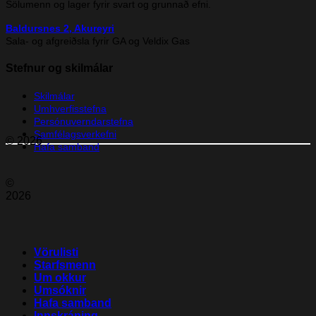
Sölumenn og lager fyrir svart og grunnað efni.
Baldursnes 2, Akureyri
Sala- og afgreiðsla fyrir GA og Veldix Gas
Stefnur og skilmálar
Skilmálar
Umhverfisstefna
Persónuverndarstefna
Samfélagsverkefni
© 2026
Hafa samband
©
2026
Vörulisti
Starfsmenn
Um okkur
Umsóknir
Hafa samband
Innskráning