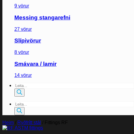
9 vörur
Messing stangarefni
27 vörur
Slípivörur
8 vörur
Smávara / lamir
14 vörur
Products
search
Products
search
Heim
/
Ryðfrítt stál
/
Fittings RF