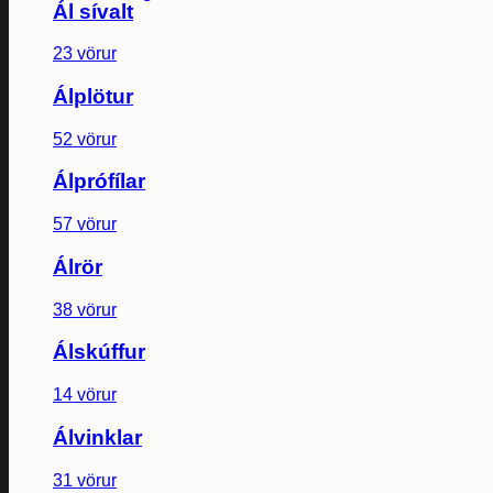
Ál sívalt
23 vörur
Álplötur
52 vörur
Álprófílar
57 vörur
Álrör
38 vörur
Álskúffur
14 vörur
Álvinklar
31 vörur