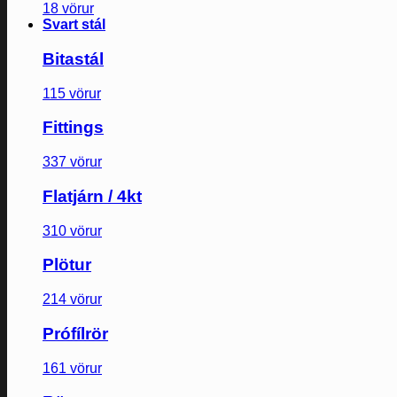
18 vörur
Svart stál
Bitastál
115 vörur
Fittings
337 vörur
Flatjárn / 4kt
310 vörur
Plötur
214 vörur
Prófílrör
161 vörur