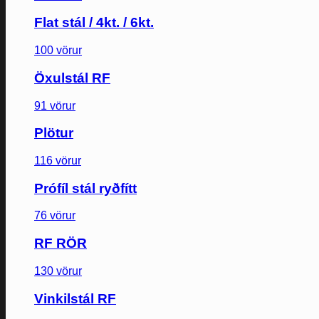
Flat stál / 4kt. / 6kt.
100 vörur
Öxulstál RF
91 vörur
Plötur
116 vörur
Prófíl stál ryðfítt
76 vörur
RF RÖR
130 vörur
Vinkilstál RF