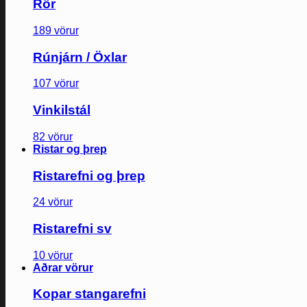
Rör
189 vörur
Rúnjárn / Öxlar
107 vörur
Vinkilstál
82 vörur
Ristar og þrep
Ristarefni og þrep
24 vörur
Ristarefni sv
10 vörur
Aðrar vörur
Kopar stangarefni