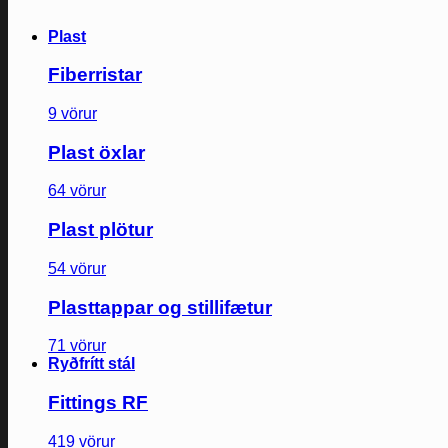
Plast
Fiberristar
9 vörur
Plast öxlar
64 vörur
Plast plötur
54 vörur
Plasttappar og stillifætur
71 vörur
Ryðfrítt stál
Fittings RF
419 vörur