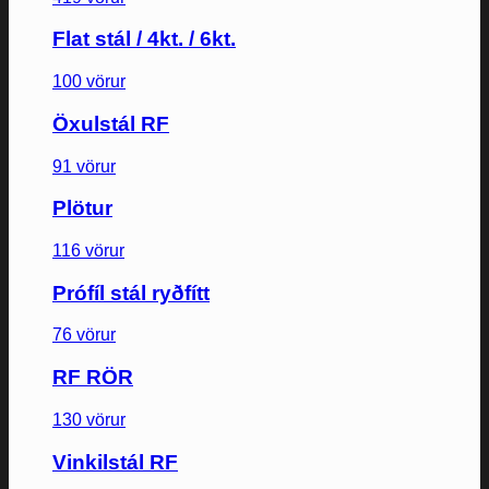
Flat stál / 4kt. / 6kt.
100 vörur
Öxulstál RF
91 vörur
Plötur
116 vörur
Prófíl stál ryðfítt
76 vörur
RF RÖR
130 vörur
Vinkilstál RF