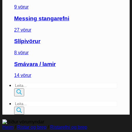
9 vörur
Messing stangarefni
27 vörur
Slípivörur
8 vörur
Smávara / lamir
14 vörur
Products
search
Products
search
Heim
/
Ristar og þrep
/
Ristarefni og þrep