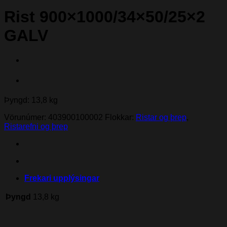
Rist 900×1000/34×50/25×2
GALV
Þyngd: 13,8 kg
Vörunúmer:
403900100002
Flokkar:
Ristar og þrep
,
Ristarefni og þrep
Frekari upplýsingar
Þyngd
13,8 kg