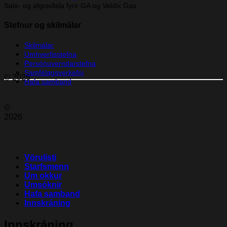
Sala- og afgreiðsla fyrir GA og Veldix Gas
Stefnur og skilmálar
Skilmálar
Umhverfisstefna
Persónuverndarstefna
Samfélagsverkefni
© 2026
Hafa samband
©
2026
Vörulisti
Starfsmenn
Um okkur
Umsóknir
Hafa samband
Innskráning
Innskráning