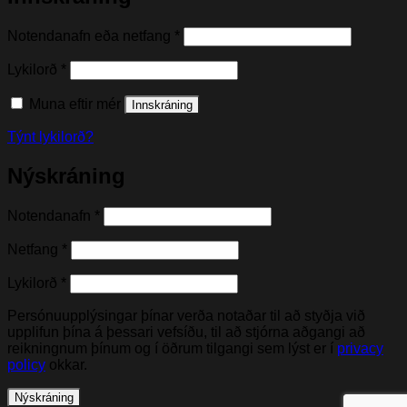
Nauðsynleg(t)
Notendanafn eða netfang
*
Nauðsynleg(t)
Lykilorð
*
Muna eftir mér
Innskráning
Týnt lykilorð?
Nýskráning
Nauðsynleg(t)
Notendanafn
*
Nauðsynleg(t)
Netfang
*
Nauðsynleg(t)
Lykilorð
*
Persónuupplýsingar þínar verða notaðar til að styðja við
upplifun þína á þessari vefsíðu, til að stjórna aðgangi að
reikningnum þínum og í öðrum tilgangi sem lýst er í
privacy
policy
okkar.
Nýskráning