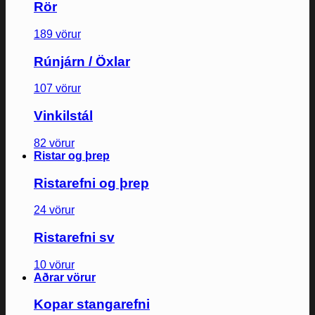
Rör
189 vörur
Rúnjárn / Öxlar
107 vörur
Vinkilstál
82 vörur
Ristar og þrep
Ristarefni og þrep
24 vörur
Ristarefni sv
10 vörur
Aðrar vörur
Kopar stangarefni