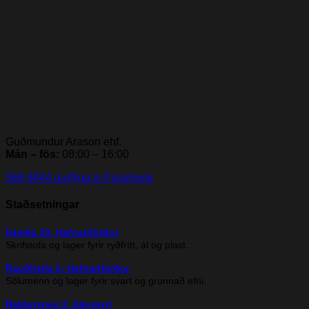
Guðmundur Arason ehf.
Mán – fös:
08:00 – 16:00
568 6844
ga@ga.is
Facebook
Staðsetningar
Íshella 10, Hafnarfjörður
Skrifstofa og lager fyrir ryðfrítt, ál og plast.
Rauðhella 2, Hafnarfjörður
Sölumenn og lager fyrir svart og grunnað efni.
Baldursnes 2, Akureyri