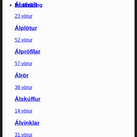
Ál sívalt
Innskráning
23 vörur
Álplötur
52 vörur
Álprófílar
57 vörur
Álrör
38 vörur
Álskúffur
14 vörur
Álvinklar
31 vörur