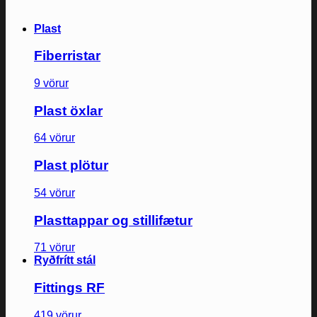
Plast
Fiberristar
9 vörur
Plast öxlar
64 vörur
Plast plötur
54 vörur
Plasttappar og stillifætur
71 vörur
Ryðfrítt stál
Fittings RF
419 vörur