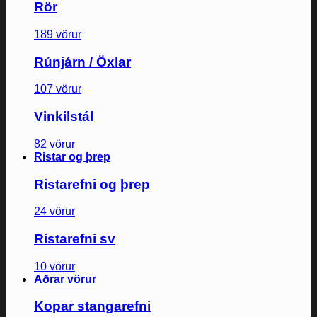
Rör
189 vörur
Rúnjárn / Öxlar
107 vörur
Vinkilstál
82 vörur
Ristar og þrep
Ristarefni og þrep
24 vörur
Ristarefni sv
10 vörur
Aðrar vörur
Kopar stangarefni