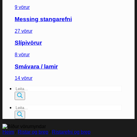
9 vörur
Messing stangarefni
27 vörur
Slípivörur
8 vörur
Smávara / lamir
14 vörur
Products
search
Products
search
Heim
/
Ristar og þrep
/
Ristarefni og þrep