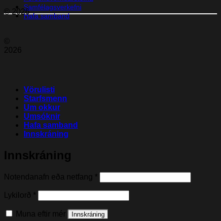
Samfélagsverkefni
© 2026
Hafa samband
©
2026
Vörulisti
Starfsmenn
Um okkur
Umsóknir
Hafa samband
Innskráning
Innskráning
Nauðsynleg(t)
Notendanafn eða netfang
*
Nauðsynleg(t)
Lykilorð
*
Muna eftir mér
Innskráning