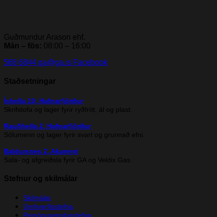
Guðmundur Arason ehf.
Mán – fös:
08:00 – 16:00
568 6844
ga@ga.is
Facebook
Staðsetningar
Íshella 10, Hafnarfjörður
Skrifstofa og lager fyrir ryðfrítt, ál og plast.
Rauðhella 2, Hafnarfjörður
Sölumenn og lager fyrir svart og grunnað efni.
Baldursnes 2, Akureyri
Sala- og afgreiðsla fyrir GA og Veldix Gas
Stefnur og skilmálar
Skilmálar
Umhverfisstefna
Persónuverndarstefna