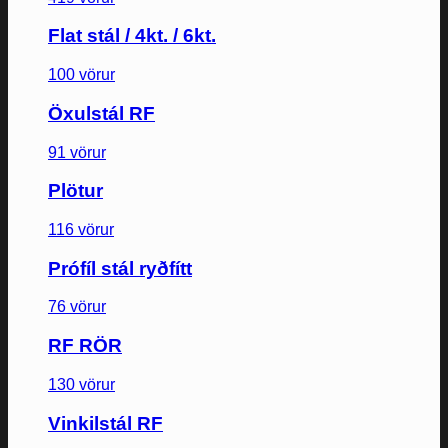
Flat stál / 4kt. / 6kt.
100 vörur
Öxulstál RF
91 vörur
Plötur
116 vörur
Prófíl stál ryðfítt
76 vörur
RF RÖR
130 vörur
Vinkilstál RF