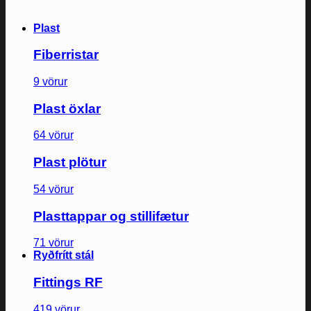
Plast
Fiberristar
9 vörur
Plast öxlar
64 vörur
Plast plötur
54 vörur
Plasttappar og stillifætur
71 vörur
Ryðfrítt stál
Fittings RF
419 vörur