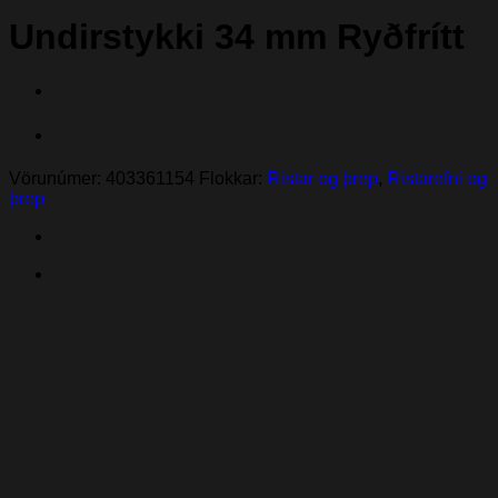
Undirstykki 34 mm Ryðfrítt
Vörunúmer:
403361154
Flokkar:
Ristar og þrep
,
Ristarefni og
þrep