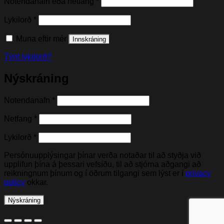
Nauðsynleg(t)
Notendanafn eða netfang
*
Nauðsynleg(t)
Lykilorð
*
Muna eftir mér
Innskráning
Týnt lykilorð?
Nýskráning
Nauðsynleg(t)
Notendanafn
*
Nauðsynleg(t)
Netfang
*
Nauðsynleg(t)
Lykilorð
*
Persónuupplýsingar þínar verða notaðar til að styðja við
upplifun þína á þessari vefsíðu, til að stjórna aðgangi að
reikningnum þínum og í öðrum tilgangi sem lýst er í
privacy
policy
okkar.
Nýskráning