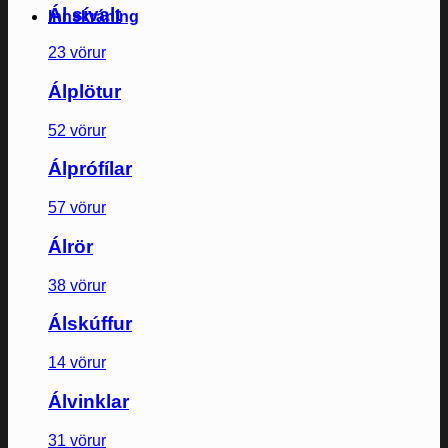
Ál sívalt
Innskráning
23 vörur
Álplötur
52 vörur
Álprófílar
57 vörur
Álrör
38 vörur
Álskúffur
14 vörur
Álvinklar
31 vörur