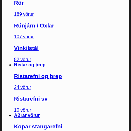
Rör
189 vörur
Rúnjárn / Öxlar
107 vörur
Vinkilstál
82 vörur
Ristar og þrep
Ristarefni og þrep
24 vörur
Ristarefni sv
10 vörur
Aðrar vörur
Kopar stangarefni