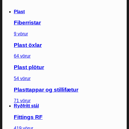
Plast
Fiberristar
9 vörur
Plast öxlar
64 vörur
Plast plötur
54 vörur
Plasttappar og stillifætur
71 vörur
Ryðfrítt stál
Fittings RF
419 vörur