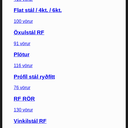
Flat stál / 4kt. / 6kt.
100 vörur
Öxulstál RF
91 vörur
Plötur
116 vörur
Prófíl stál ryðfítt
76 vörur
RF RÖR
130 vörur
Vinkilstál RF