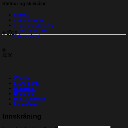
Stefnur og skilmálar
Skilmálar
Umhverfisstefna
Persónuverndarstefna
Samfélagsverkefni
© 2026
Hafa samband
©
2026
Vörulisti
Starfsmenn
Um okkur
Umsóknir
Hafa samband
Innskráning
Innskráning