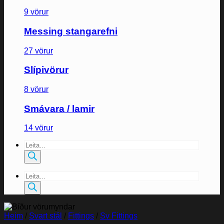
9 vörur
Messing stangarefni
27 vörur
Slípivörur
8 vörur
Smávara / lamir
14 vörur
Products
search
Products
search
Heim
/
Svart stál
/
Fittings
/
Sv Fittings