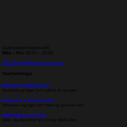
Guðmundur Arason ehf.
Mán – fös:
08:00 – 16:00
568 6844
ga@ga.is
Facebook
Staðsetningar
Íshella 10, Hafnarfjörður
Skrifstofa og lager fyrir ryðfrítt, ál og plast.
Rauðhella 2, Hafnarfjörður
Sölumenn og lager fyrir svart og grunnað efni.
Baldursnes 2, Akureyri
Sala- og afgreiðsla fyrir GA og Veldix Gas