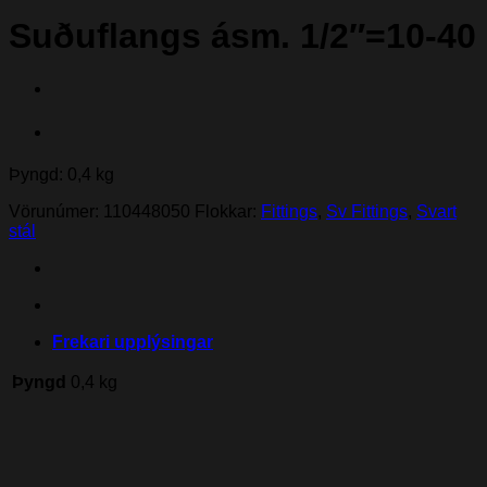
Suðuflangs ásm. 1/2″=10-40
Þyngd: 0,4 kg
Vörunúmer:
110448050
Flokkar:
Fittings
,
Sv Fittings
,
Svart
stál
Frekari upplýsingar
Þyngd
0,4 kg