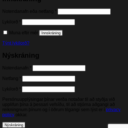
Nauðsynleg(t)
Notendanafn eða netfang
*
Nauðsynleg(t)
Lykilorð
*
Muna eftir mér
Innskráning
Týnt lykilorð?
Nýskráning
Nauðsynleg(t)
Notendanafn
*
Nauðsynleg(t)
Netfang
*
Nauðsynleg(t)
Lykilorð
*
Persónuupplýsingar þínar verða notaðar til að styðja við
upplifun þína á þessari vefsíðu, til að stjórna aðgangi að
reikningnum þínum og í öðrum tilgangi sem lýst er í
privacy
policy
okkar.
Nýskráning