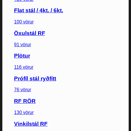
Flat stál / 4kt. / 6kt.
100 vörur
Öxulstál RF
91 vörur
Plötur
116 vörur
Prófíl stál ryðfítt
76 vörur
RF RÖR
130 vörur
Vinkilstál RF