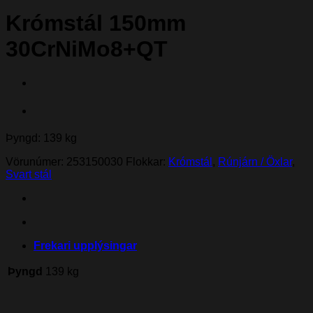
Krómstál 150mm
30CrNiMo8+QT
Þyngd: 139 kg
Vörunúmer:
253150030
Flokkar:
Krómstál
,
Rúnjárn / Öxlar
,
Svart stál
Frekari upplýsingar
Þyngd
139 kg