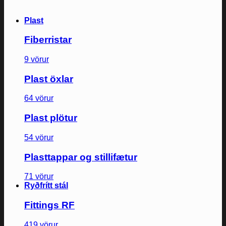
Plast
Fiberristar
9 vörur
Plast öxlar
64 vörur
Plast plötur
54 vörur
Plasttappar og stillifætur
71 vörur
Ryðfrítt stál
Fittings RF
419 vörur