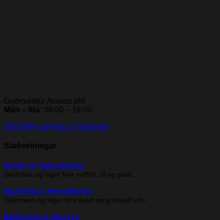
Guðmundur Arason ehf.
Mán – fös:
08:00 – 16:00
568 6844
ga@ga.is
Facebook
Staðsetningar
Íshella 10, Hafnarfjörður
Skrifstofa og lager fyrir ryðfrítt, ál og plast.
Rauðhella 2, Hafnarfjörður
Sölumenn og lager fyrir svart og grunnað efni.
Baldursnes 2, Akureyri