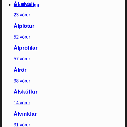
Ál sívalt
Innskráning
23 vörur
Álplötur
52 vörur
Álprófílar
57 vörur
Álrör
38 vörur
Álskúffur
14 vörur
Álvinklar
31 vörur