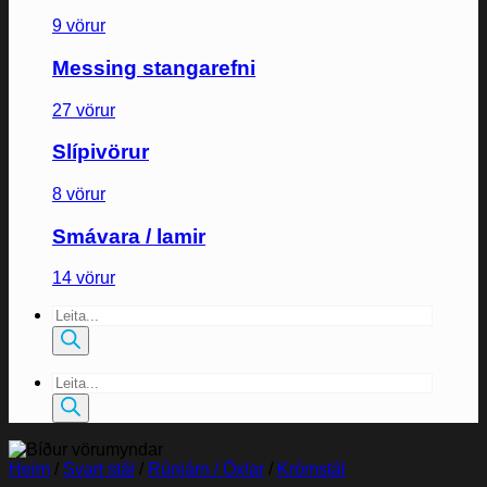
9 vörur
Messing stangarefni
27 vörur
Slípivörur
8 vörur
Smávara / lamir
14 vörur
Products
search
Products
search
Heim
/
Svart stál
/
Rúnjárn / Öxlar
/
Krómstál