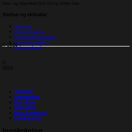
Sala- og afgreiðsla fyrir GA og Veldix Gas
Stefnur og skilmálar
Skilmálar
Umhverfisstefna
Persónuverndarstefna
Samfélagsverkefni
© 2026
Hafa samband
©
2026
Vörulisti
Starfsmenn
Um okkur
Umsóknir
Hafa samband
Innskráning
Innskráning