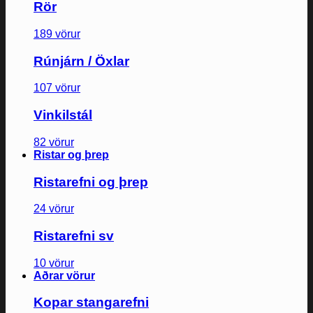
Rör
189 vörur
Rúnjárn / Öxlar
107 vörur
Vinkilstál
82 vörur
Ristar og þrep
Ristarefni og þrep
24 vörur
Ristarefni sv
10 vörur
Aðrar vörur
Kopar stangarefni