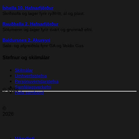
Íshella 10, Hafnarfjörður
Skrifstofa og lager fyrir ryðfrítt, ál og plast.
Rauðhella 2, Hafnarfjörður
Sölumenn og lager fyrir svart og grunnað efni.
Baldursnes 2, Akureyri
Sala- og afgreiðsla fyrir GA og Veldix Gas
Stefnur og skilmálar
Skilmálar
Umhverfisstefna
Persónuverndarstefna
Samfélagsverkefni
© 2026
Hafa samband
©
2026
Vörulisti