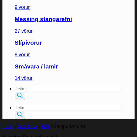
9 vörur
Messing stangarefni
27 vörur
Slípivörur
8 vörur
Smávara / lamir
14 vörur
Products
search
Products
search
Heim
/
Svart stál
/
Rör
/
Steypudælurör
Showing the single result