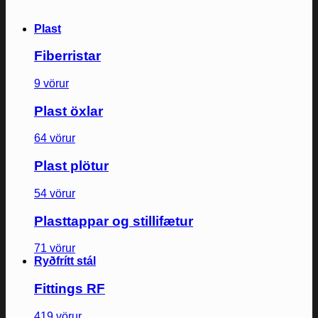
Plast
Fiberristar
9 vörur
Plast öxlar
64 vörur
Plast plötur
54 vörur
Plasttappar og stillifætur
71 vörur
Ryðfrítt stál
Fittings RF
419 vörur