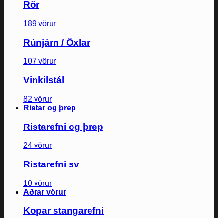
Rör
189 vörur
Rúnjárn / Öxlar
107 vörur
Vinkilstál
82 vörur
Ristar og þrep
Ristarefni og þrep
24 vörur
Ristarefni sv
10 vörur
Aðrar vörur
Kopar stangarefni