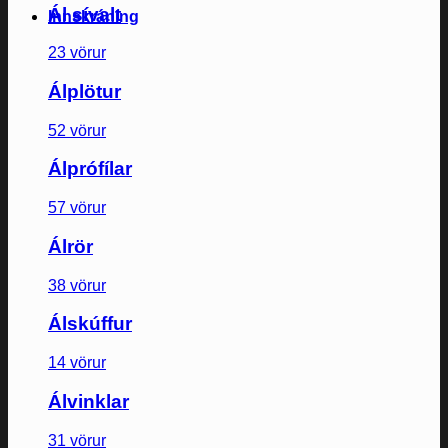
Ál sívalt
Innskráning
23 vörur
Álplötur
52 vörur
Álprófílar
57 vörur
Álrör
38 vörur
Álskúffur
14 vörur
Álvinklar
31 vörur