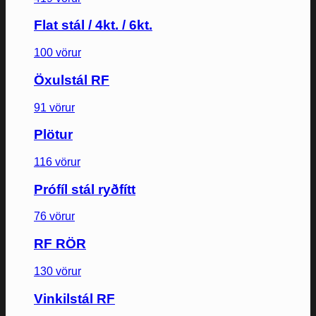
Flat stál / 4kt. / 6kt.
100 vörur
Öxulstál RF
91 vörur
Plötur
116 vörur
Prófíl stál ryðfítt
76 vörur
RF RÖR
130 vörur
Vinkilstál RF