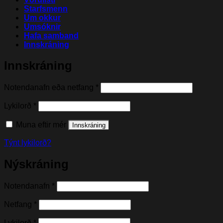
Starfsmenn
Um okkur
Umsóknir
Hafa samband
Innskráning
Innskráning
Nauðsynleg(t)
Notendanafn eða netfang
*
Nauðsynleg(t)
Lykilorð
*
Muna eftir mér
Innskráning
Týnt lykilorð?
Nýskráning
Nauðsynleg(t)
Notendanafn
*
Nauðsynleg(t)
Netfang
*
Nauðsynleg(t)
Lykilorð
*