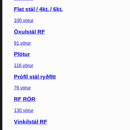
Flat stál / 4kt. / 6kt.
100 vörur
Öxulstál RF
91 vörur
Plötur
116 vörur
Prófíl stál ryðfítt
76 vörur
RF RÖR
130 vörur
Vinkilstál RF