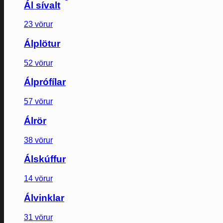
Ál sívalt
23 vörur
Álplötur
52 vörur
Álprófílar
57 vörur
Álrör
38 vörur
Álskúffur
14 vörur
Álvinklar
31 vörur