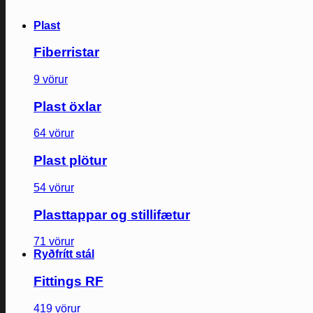
Plast
Fiberristar
9 vörur
Plast öxlar
64 vörur
Plast plötur
54 vörur
Plasttappar og stillifætur
71 vörur
Ryðfrítt stál
Fittings RF
419 vörur