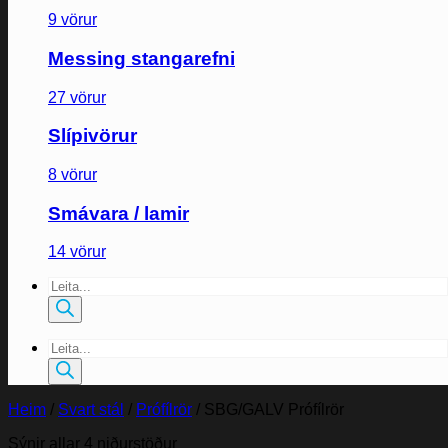
9 vörur
Messing stangarefni
27 vörur
Slípivörur
8 vörur
Smávara / lamir
14 vörur
Products
search
Products
search
Heim
/
Svart stál
/
Prófílrör
/
SBG/GALV Prófílrör
Sýnir allar 4 niðurstöður