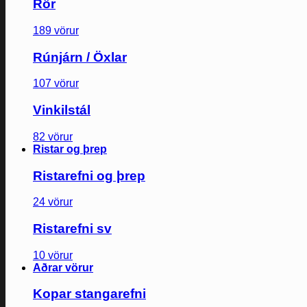
Rör
189 vörur
Rúnjárn / Öxlar
107 vörur
Vinkilstál
82 vörur
Ristar og þrep
Ristarefni og þrep
24 vörur
Ristarefni sv
10 vörur
Aðrar vörur
Kopar stangarefni