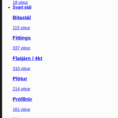
18 vörur
Svart stál
Bitastál
115 vörur
Fittings
337 vörur
Flatjárn / 4kt
310 vörur
Plötur
214 vörur
Prófílrör
161 vörur