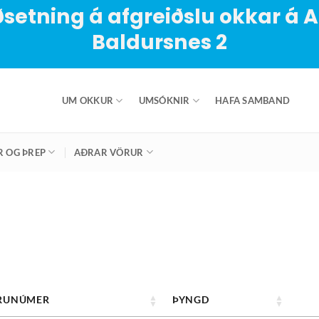
setning á afgreiðslu okkar á 
Baldursnes 2
UM OKKUR
UMSÓKNIR
HAFA SAMBAND
R OG ÞREP
AÐRAR VÖRUR
RUNÚMER
ÞYNGD