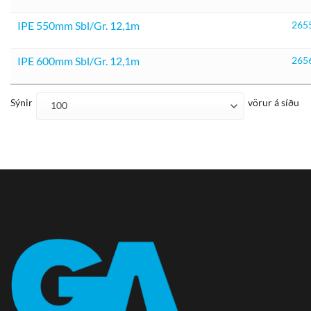
IPE 550mm Sbl/Gr. 12,1m
265
IPE 600mm Sbl/Gr. 12,1m
265
Sýnir
vörur á síðu
100