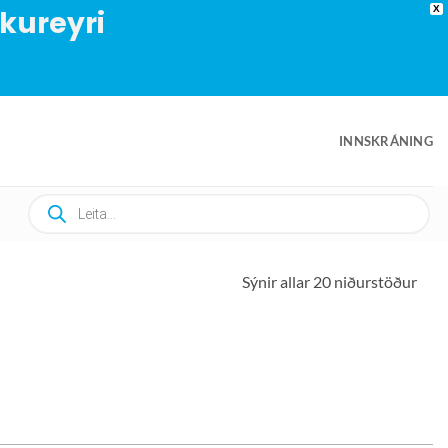
Akureyri
X
INNSKRÁNING
Products
search
Sýnir allar 20 niðurstöður