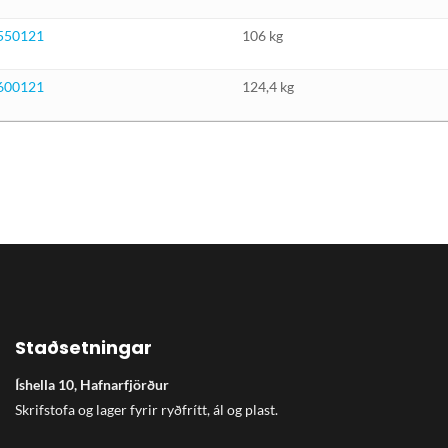
550121
106 kg
600121
124,4 kg
Staðsetningar
Íshella 10, Hafnarfjörður
Skrifstofa og lager fyrir ryðfrítt, ál og plast.