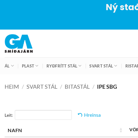
Ný stað
Skip
to
content
ÁL
PLAST
RYÐFRÍTT STÁL
SVART STÁL
RISTA
HEIM
/
SVART STÁL
/
BITASTÁL
/
IPE SBG
Hreinsa
Leit:
VÖ
NAFN