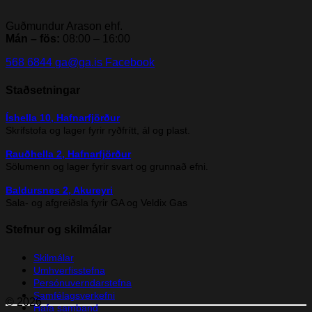
Guðmundur Arason ehf.
Mán – fös:
08:00 – 16:00
568 6844
ga@ga.is
Facebook
Staðsetningar
Íshella 10, Hafnarfjörður
Skrifstofa og lager fyrir ryðfrítt, ál og plast.
Rauðhella 2, Hafnarfjörður
Sölumenn og lager fyrir svart og grunnað efni.
Baldursnes 2, Akureyri
Sala- og afgreiðsla fyrir GA og Veldix Gas
Stefnur og skilmálar
Skilmálar
Umhverfisstefna
Persónuverndarstefna
Samfélagsverkefni
© 2026
Hafa samband