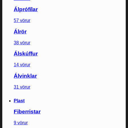
Álprófílar
57 vörur
Álrör
38 vörur
Álskúffur
14 vörur
Álvinklar
31 vörur
Plast
Fiberristar
9 vörur