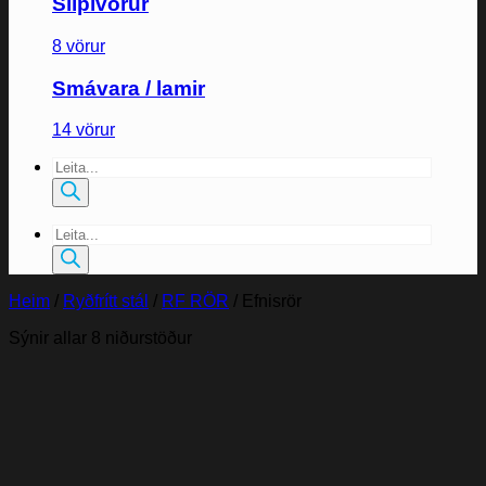
Slípivörur
8 vörur
Smávara / lamir
14 vörur
Products
search
Products
search
Heim
/
Ryðfrítt stál
/
RF RÖR
/
Efnisrör
Sýnir allar 8 niðurstöður