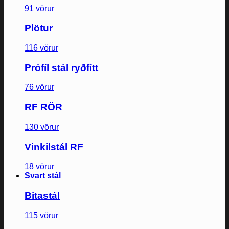
91 vörur
Plötur
116 vörur
Prófíl stál ryðfítt
76 vörur
RF RÖR
130 vörur
Vinkilstál RF
18 vörur
Svart stál
Bitastál
115 vörur