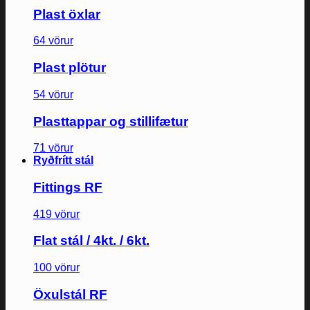
Plast öxlar
64 vörur
Plast plötur
54 vörur
Plasttappar og stillifætur
71 vörur
Ryðfrítt stál
Fittings RF
419 vörur
Flat stál / 4kt. / 6kt.
100 vörur
Öxulstál RF