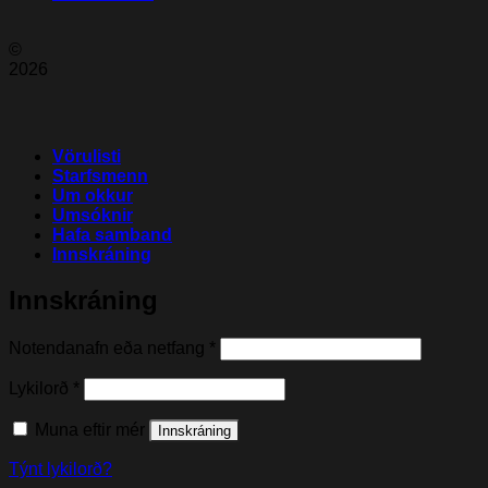
©
2026
Vörulisti
Starfsmenn
Um okkur
Umsóknir
Hafa samband
Innskráning
Innskráning
Nauðsynleg(t)
Notendanafn eða netfang
*
Nauðsynleg(t)
Lykilorð
*
Muna eftir mér
Innskráning
Týnt lykilorð?