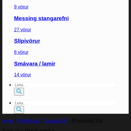
9 vörur
Messing stangarefni
27 vörur
Slípivörur
8 vörur
Smávara / lamir
14 vörur
Products
search
Products
search
Heim
/
Ryðfrítt stál
/
Öxulstál RF
/
Rf öxulstál 316
Sýnir allar 19 niðurstöður