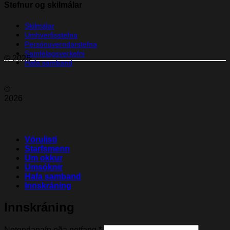
Stefnur og skilmálar
Skilmálar
Umhverfisstefna
Persónuverndarstefna
Samfélagsverkefni
© 2026
Hafa samband
©
2026
Vörulisti
Starfsmenn
Um okkur
Umsóknir
Hafa samband
Innskráning
Innskráning
Nauðsynleg(t)
Notendanafn eða netfang
*