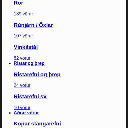
Rör
189 vörur
Rúnjárn / Öxlar
107 vörur
Vinkilstál
82 vörur
Ristar og þrep
Ristarefni og þrep
24 vörur
Ristarefni sv
10 vörur
Aðrar vörur
Kopar stangarefni