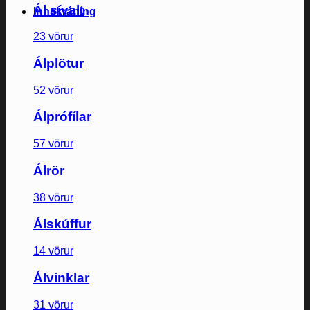
Ál sívalt
Innskráning
23 vörur
Álplötur
52 vörur
Álprófílar
57 vörur
Álrör
38 vörur
Álskúffur
14 vörur
Álvinklar
31 vörur