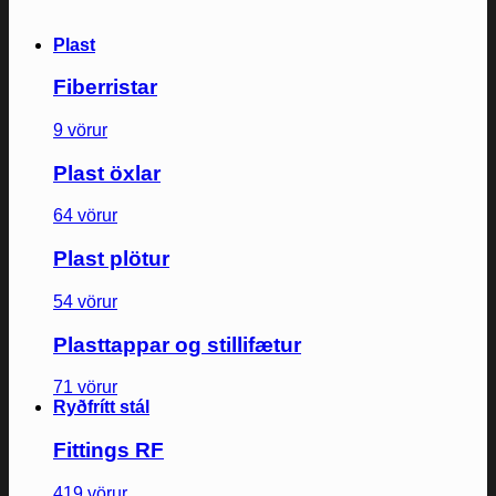
Plast
Fiberristar
9 vörur
Plast öxlar
64 vörur
Plast plötur
54 vörur
Plasttappar og stillifætur
71 vörur
Ryðfrítt stál
Fittings RF
419 vörur