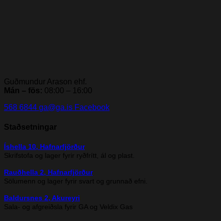
Guðmundur Arason ehf.
Mán – fös:
08:00 – 16:00
568 6844
ga@ga.is
Facebook
Staðsetningar
Íshella 10, Hafnarfjörður
Skrifstofa og lager fyrir ryðfrítt, ál og plast.
Rauðhella 2, Hafnarfjörður
Sölumenn og lager fyrir svart og grunnað efni.
Baldursnes 2, Akureyri
Sala- og afgreiðsla fyrir GA og Veldix Gas