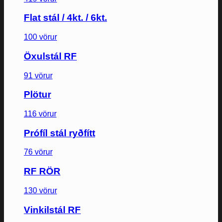
Flat stál / 4kt. / 6kt.
100 vörur
Öxulstál RF
91 vörur
Plötur
116 vörur
Prófíl stál ryðfítt
76 vörur
RF RÖR
130 vörur
Vinkilstál RF