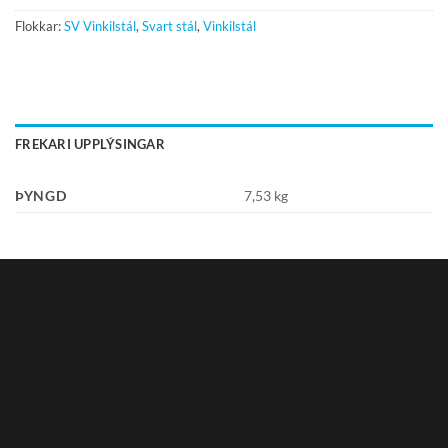
Flokkar:
SV Vinkilstál
,
Svart stál
,
Vinkilstál
FREKARI UPPLÝSINGAR
ÞYNGD
7,53 kg