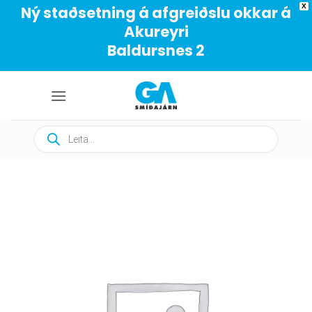
X
Ný staðsetning á afgreiðslu okkar á
Akureyri
Baldursnes 2
Skip
to
content
Products
search