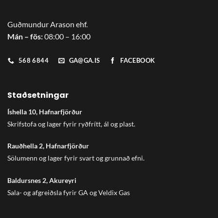
Guðmundur Arason ehf.
Mán – fös:
08:00 – 16:00
568 6844
GA@GA.IS
FACEBOOK
Staðsetningar
Íshella 10, Hafnarfjörður
Skrifstofa og lager fyrir ryðfrítt, ál og plast.
Rauðhella 2, Hafnarfjörður
Sölumenn og lager fyrir svart og grunnað efni.
Baldursnes 2, Akureyri
Sala- og afgreiðsla fyrir GA og Veldix Gas