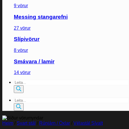
9 vörur
Messing stangarefni
27 vörur
Slípivörur
8 vörur
Smávara / lamir
14 vörur
Products
search
Products
search
Heim
/
Svart stál
/
Rúnjárn / Öxlar
/
Vélastál Sívalt