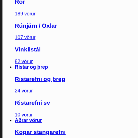
Rör
189 vörur
Rúnjárn / Öxlar
107 vörur
Vinkilstál
82 vörur
Ristar og þrep
Ristarefni og þrep
24 vörur
Ristarefni sv
10 vörur
Aðrar vörur
Kopar stangarefni