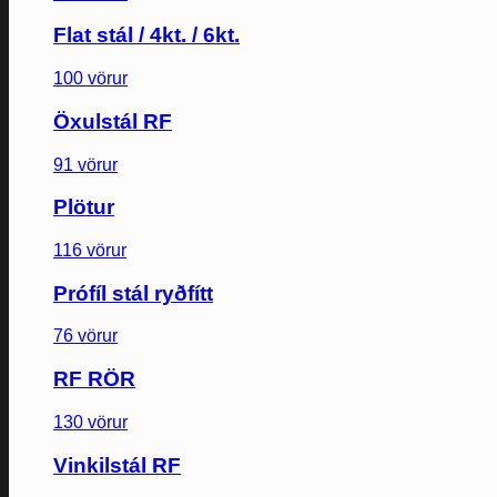
Flat stál / 4kt. / 6kt.
100 vörur
Öxulstál RF
91 vörur
Plötur
116 vörur
Prófíl stál ryðfítt
76 vörur
RF RÖR
130 vörur
Vinkilstál RF