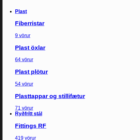
Plast
Fiberristar
9 vörur
Plast öxlar
64 vörur
Plast plötur
54 vörur
Plasttappar og stillifætur
71 vörur
Ryðfrítt stál
Fittings RF
419 vörur