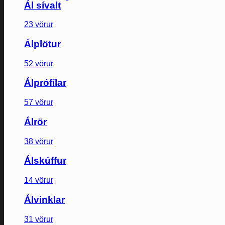
Ál sívalt
23 vörur
Álplötur
52 vörur
Álprófílar
57 vörur
Álrör
38 vörur
Álskúffur
14 vörur
Álvinklar
31 vörur