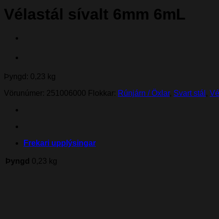
Vélastál sívalt 6mm 6mL
Þyngd: 0,23 kg
Vörunúmer:
251006000
Flokkar:
Rúnjárn / Öxlar
,
Svart stál
,
Vé
Frekari upplýsingar
Þyngd
0,23 kg