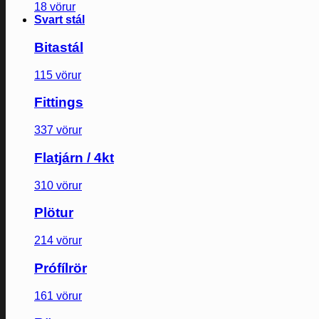
18 vörur
Svart stál
Bitastál
115 vörur
Fittings
337 vörur
Flatjárn / 4kt
310 vörur
Plötur
214 vörur
Prófílrör
161 vörur