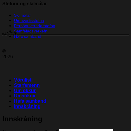
Stefnur og skilmálar
Skilmálar
Umhverfisstefna
Persónuverndarstefna
Samfélagsverkefni
© 2026
Hafa samband
©
2026
Vörulisti
Starfsmenn
Um okkur
Umsóknir
Hafa samband
Innskráning
Innskráning