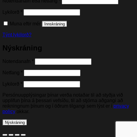
Nauðsynleg(t)
Notendanafn eða netfang
*
Nauðsynleg(t)
Lykilorð
*
Muna eftir mér
Innskráning
Týnt lykilorð?
Nýskráning
Nauðsynleg(t)
Notendanafn
*
Nauðsynleg(t)
Netfang
*
Nauðsynleg(t)
Lykilorð
*
Persónuupplýsingar þínar verða notaðar til að styðja við
upplifun þína á þessari vefsíðu, til að stjórna aðgangi að
reikningnum þínum og í öðrum tilgangi sem lýst er í
privacy
policy
okkar.
Nýskráning