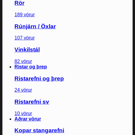
Rör
189 vörur
Rúnjárn / Öxlar
107 vörur
Vinkilstál
82 vörur
Ristar og þrep
Ristarefni og þrep
24 vörur
Ristarefni sv
10 vörur
Aðrar vörur
Kopar stangarefni