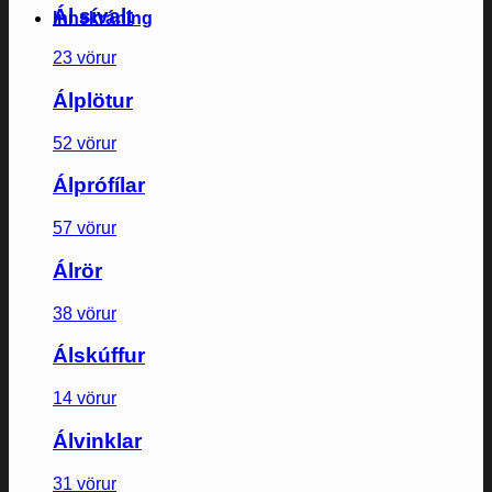
Ál sívalt
Innskráning
23 vörur
Álplötur
52 vörur
Álprófílar
57 vörur
Álrör
38 vörur
Álskúffur
14 vörur
Álvinklar
31 vörur