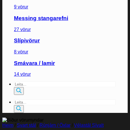
9 vörur
Messing stangarefni
27 vörur
Slípivörur
8 vörur
Smávara / lamir
14 vörur
Products
search
Products
search
Heim
/
Svart stál
/
Rúnjárn / Öxlar
/
Vélastál Sívalt