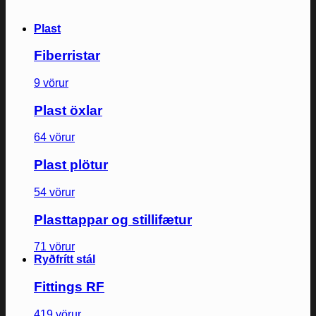
Plast
Fiberristar
9 vörur
Plast öxlar
64 vörur
Plast plötur
54 vörur
Plasttappar og stillifætur
71 vörur
Ryðfrítt stál
Fittings RF
419 vörur