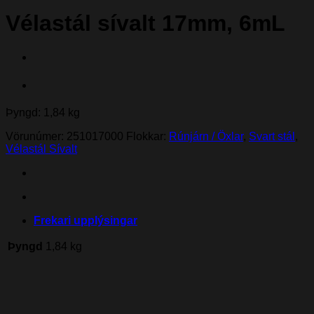
Vélastál sívalt 17mm, 6mL
Þyngd: 1,84 kg
Vörunúmer:
251017000
Flokkar:
Rúnjárn / Öxlar
,
Svart stál
,
Vélastál Sívalt
Frekari upplýsingar
Þyngd
1,84 kg