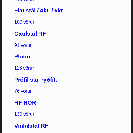
Flat stál / 4kt. / 6kt.
100 vörur
Öxulstál RF
91 vörur
Plötur
116 vörur
Prófíl stál ryðfítt
76 vörur
RF RÖR
130 vörur
Vinkilstál RF