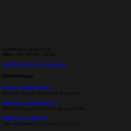
Guðmundur Arason ehf.
Mán – fös:
08:00 – 16:00
568 6844
ga@ga.is
Facebook
Staðsetningar
Íshella 10, Hafnarfjörður
Skrifstofa og lager fyrir ryðfrítt, ál og plast.
Rauðhella 2, Hafnarfjörður
Sölumenn og lager fyrir svart og grunnað efni.
Baldursnes 2, Akureyri
Sala- og afgreiðsla fyrir GA og Veldix Gas