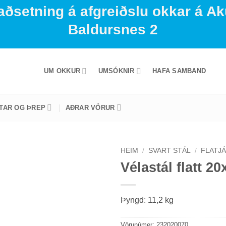
aðsetning á afgreiðslu okkar á Ak
Baldursnes 2
UM OKKUR
UMSÓKNIR
HAFA SAMBAND
STAR OG ÞREP
AÐRAR VÖRUR
HEIM
/
SVART STÁL
/
FLATJÁ
Vélastál flatt 
Þyngd: 11,2 kg
Vörunúmer:
232020070