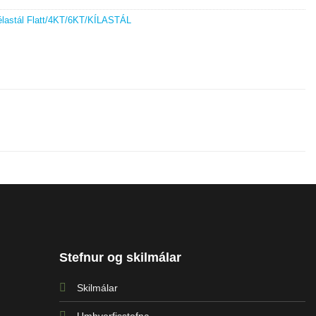
lastál Flatt/4KT/6KT/KÍLASTÁL
Stefnur og skilmálar
Skilmálar