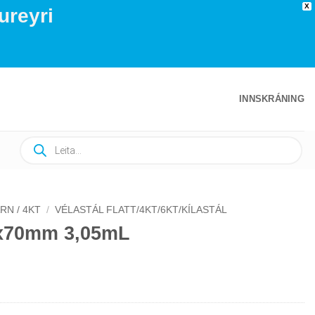
X
ureyri
INNSKRÁNING
Products
search
RN / 4KT
/
VÉLASTÁL FLATT/4KT/6KT/KÍLASTÁL
20x70mm 3,05mL