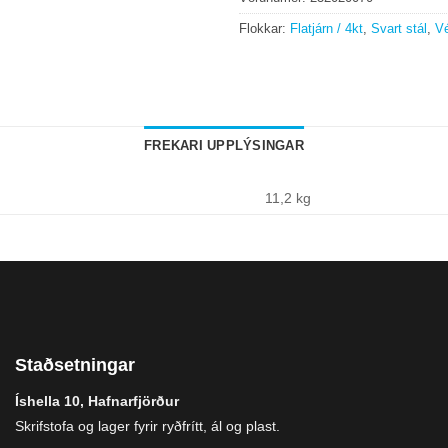
Flokkar:
Flatjárn / 4kt
,
Svart stál
,
Vé
FREKARI UPPLÝSINGAR
11,2 kg
Staðsetningar
Íshella 10, Hafnarfjörður
Skrifstofa og lager fyrir ryðfrítt, ál og plast.