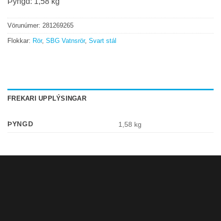
Þyngd: 1,58 kg
Vörunúmer:
281269265
Flokkar:
Rör
,
SBG Vatnsrör
,
Svart stál
FREKARI UPPLÝSINGAR
ÞYNGD
1,58 kg