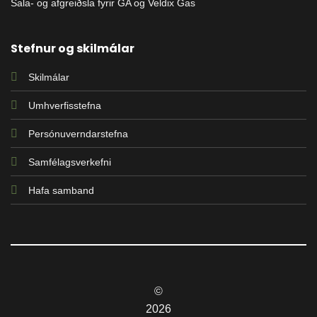
Sala- og afgreiðsla fyrir GA og Veldix Gas
Stefnur og skilmálar
Skilmálar
Umhverfisstefna
Persónuverndarstefna
Samfélagsverkefni
Hafa samband
©
2026