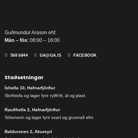
Guðmundur Arason ehf.
Mán – fös:
08:00 – 16:00
568 6844
GA@GA.IS
FACEBOOK
Staðsetningar
Íshella 10, Hafnarfjörður
Skrifstofa og lager fyrir ryðfrítt, ál og plast.
Rauðhella 2, Hafnarfjörður
Sölumenn og lager fyrir svart og grunnað efni.
Baldursnes 2, Akureyri