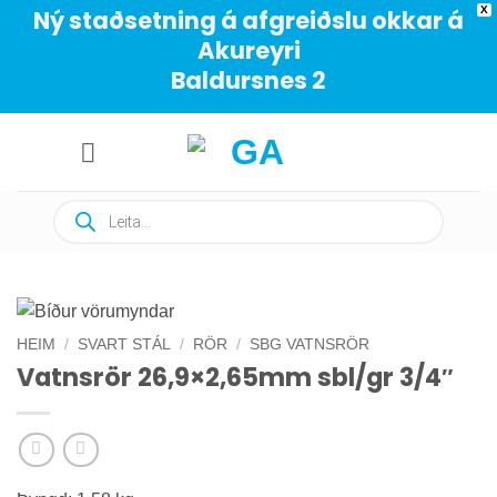
X
Ný staðsetning á afgreiðslu okkar á
Akureyri
Baldursnes 2
Skip
to
content
Products
search
HEIM
/
SVART STÁL
/
RÖR
/
SBG VATNSRÖR
Vatnsrör 26,9×2,65mm sbl/gr 3/4″