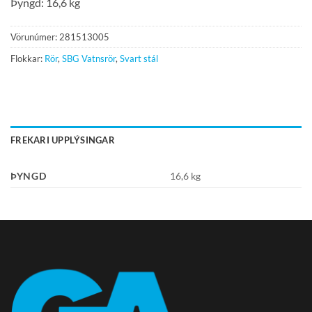
Þyngd: 16,6 kg
Vörunúmer:
281513005
Flokkar:
Rör
,
SBG Vatnsrör
,
Svart stál
FREKARI UPPLÝSINGAR
ÞYNGD
16,6 kg