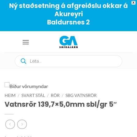
X
Ný staðsetning á afgreiðslu okkar á
Akureyri
Baldursnes 2
Skip
to
content
Products
search
HEIM
/
SVART STÁL
/
RÖR
/
SBG VATNSRÖR
Vatnsrör 139,7×5,0mm sbl/gr 5″