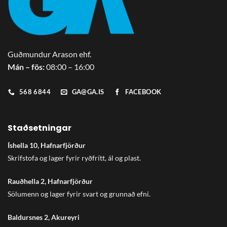
Guðmundur Arason ehf.
Mán – fös:
08:00 – 16:00
568 6844
GA@GA.IS
FACEBOOK
Staðsetningar
Íshella 10, Hafnarfjörður
Skrifstofa og lager fyrir ryðfrítt, ál og plast.
Rauðhella 2, Hafnarfjörður
Sölumenn og lager fyrir svart og grunnað efni.
Baldursnes 2, Akureyri