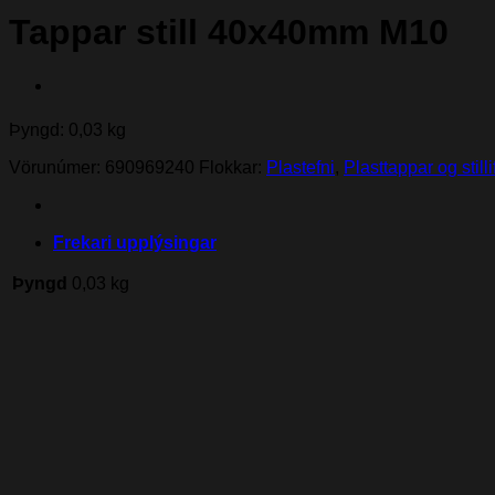
Tappar still 40x40mm M10
Þyngd: 0,03 kg
Vörunúmer:
690969240
Flokkar:
Plastefni
,
Plasttappar og still
Frekari upplýsingar
Þyngd
0,03 kg