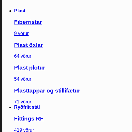
Plast
Fiberristar
9 vörur
Plast öxlar
64 vörur
Plast plötur
54 vörur
Plasttappar og stillifætur
71 vörur
Ryðfrítt stál
Fittings RF
419 vörur