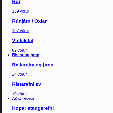
Rör
189 vörur
Rúnjárn / Öxlar
107 vörur
Vinkilstál
82 vörur
Ristar og þrep
Ristarefni og þrep
24 vörur
Ristarefni sv
10 vörur
Aðrar vörur
Kopar stangarefni