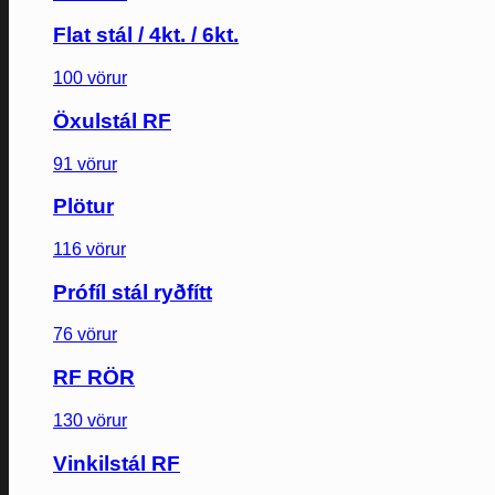
Flat stál / 4kt. / 6kt.
100 vörur
Öxulstál RF
91 vörur
Plötur
116 vörur
Prófíl stál ryðfítt
76 vörur
RF RÖR
130 vörur
Vinkilstál RF