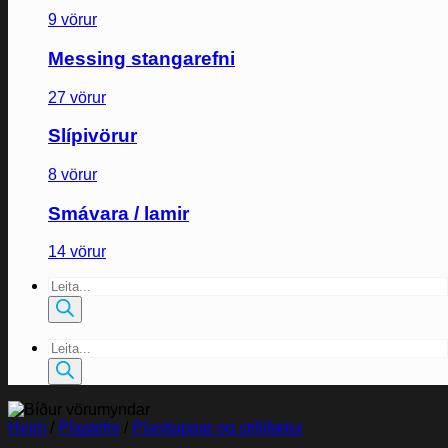
9 vörur
Messing stangarefni
27 vörur
Slípivörur
8 vörur
Smávara / lamir
14 vörur
Products
search
Products
search
Heim
/
Plastefni
/
Plasttappar og stillifætur