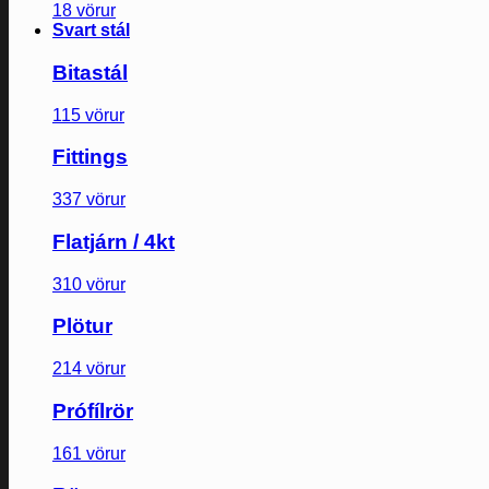
18 vörur
Svart stál
Bitastál
115 vörur
Fittings
337 vörur
Flatjárn / 4kt
310 vörur
Plötur
214 vörur
Prófílrör
161 vörur