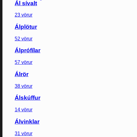
Ál sívalt
23 vörur
Álplötur
52 vörur
Álprófílar
57 vörur
Álrör
38 vörur
Álskúffur
14 vörur
Álvinklar
31 vörur