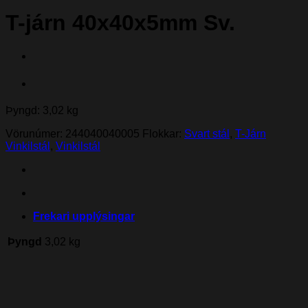
T-járn 40x40x5mm Sv.
Þyngd: 3,02 kg
Vörunúmer:
244040040005
Flokkar:
Svart stál
,
T-Járn
Vinkilstál
,
Vinkilstál
Frekari upplýsingar
Þyngd
3,02 kg