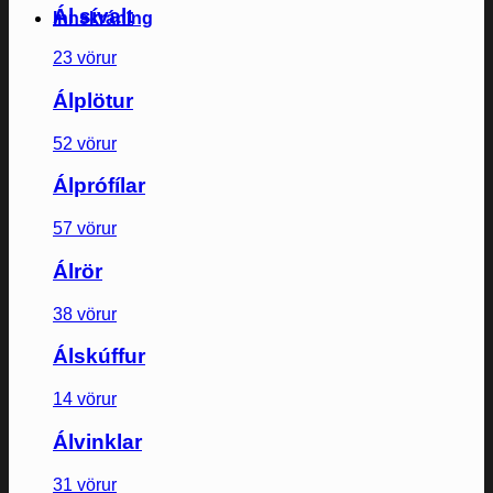
Ál sívalt
Innskráning
23 vörur
Álplötur
52 vörur
Álprófílar
57 vörur
Álrör
38 vörur
Álskúffur
14 vörur
Álvinklar
31 vörur