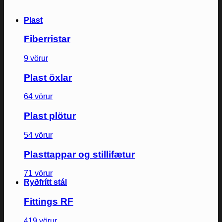
Plast
Fiberristar
9 vörur
Plast öxlar
64 vörur
Plast plötur
54 vörur
Plasttappar og stillifætur
71 vörur
Ryðfrítt stál
Fittings RF
419 vörur