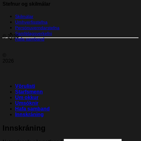
Stefnur og skilmálar
Skilmálar
Umhverfisstefna
Persónuverndarstefna
Samfélagsverkefni
© 2026
Hafa samband
©
2026
Vörulisti
Starfsmenn
Um okkur
Umsóknir
Hafa samband
Innskráning
Innskráning