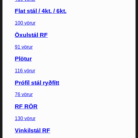
Flat stál / 4kt. / 6kt.
100 vörur
Öxulstál RF
91 vörur
Plötur
116 vörur
Prófíl stál ryðfítt
76 vörur
RF RÖR
130 vörur
Vinkilstál RF