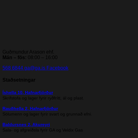
Guðmundur Arason ehf.
Mán – fös:
08:00 – 16:00
568 6844
ga@ga.is
Facebook
Staðsetningar
Íshella 10, Hafnarfjörður
Skrifstofa og lager fyrir ryðfrítt, ál og plast.
Rauðhella 2, Hafnarfjörður
Sölumenn og lager fyrir svart og grunnað efni.
Baldursnes 2, Akureyri
Sala- og afgreiðsla fyrir GA og Veldix Gas