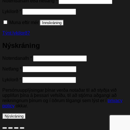
Nauðsynleg(t)
Notendanafn eða netfang
*
Nauðsynleg(t)
Lykilorð
*
Muna eftir mér
Innskráning
Týnt lykilorð?
Nýskráning
Nauðsynleg(t)
Notendanafn
*
Nauðsynleg(t)
Netfang
*
Nauðsynleg(t)
Lykilorð
*
Persónuupplýsingar þínar verða notaðar til að styðja við
upplifun þína á þessari vefsíðu, til að stjórna aðgangi að
reikningnum þínum og í öðrum tilgangi sem lýst er í
privacy
policy
okkar.
Nýskráning