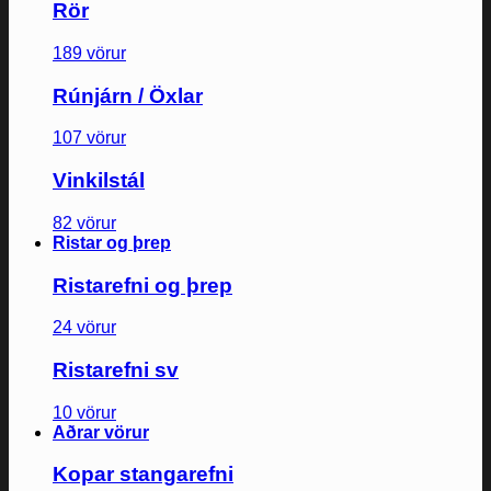
Rör
189 vörur
Rúnjárn / Öxlar
107 vörur
Vinkilstál
82 vörur
Ristar og þrep
Ristarefni og þrep
24 vörur
Ristarefni sv
10 vörur
Aðrar vörur
Kopar stangarefni