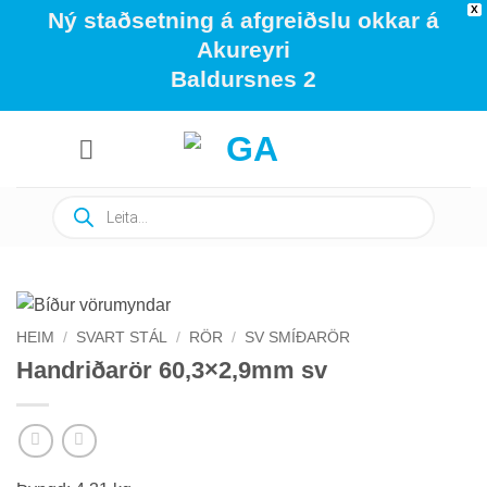
X
Ný staðsetning á afgreiðslu okkar á
Akureyri
Baldursnes 2
Skip
to
content
Products
search
HEIM
/
SVART STÁL
/
RÖR
/
SV SMÍÐARÖR
Handriðarör 60,3×2,9mm sv