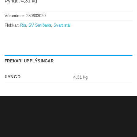
Þyngd: 4,31 kg
Vörunúmer:
280603029
Flokkar:
Rör
,
SV Smíðarör
,
Svart stál
FREKARI UPPLÝSINGAR
ÞYNGD
4,31 kg