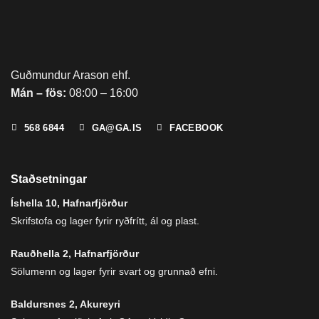
Guðmundur Arason ehf.
Mán – fös:
08:00 – 16:00
568 6844
GA@GA.IS
FACEBOOK
Staðsetningar
Íshella 10, Hafnarfjörður
Skrifstofa og lager fyrir ryðfrítt, ál og plast.
Rauðhella 2, Hafnarfjörður
Sölumenn og lager fyrir svart og grunnað efni.
Baldursnes 2, Akureyri