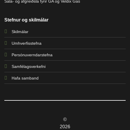
Sala- og afgreiðsla fyrir GA og Veldix Gas
Stefnur og skilmálar
Skilmálar
Umhverfisstefna
Persónuverndarstefna
Samfélagsverkefni
Hafa samband
©
2026