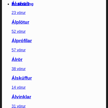
Ál sívalt
Innskráning
23 vörur
Álplötur
52 vörur
Álprófílar
57 vörur
Álrör
38 vörur
Álskúffur
14 vörur
Álvinklar
31 vörur