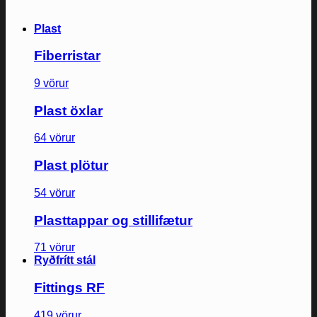
Plast
Fiberristar
9 vörur
Plast öxlar
64 vörur
Plast plötur
54 vörur
Plasttappar og stillifætur
71 vörur
Ryðfrítt stál
Fittings RF
419 vörur