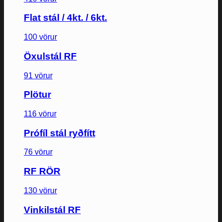
Flat stál / 4kt. / 6kt.
100 vörur
Öxulstál RF
91 vörur
Plötur
116 vörur
Prófíl stál ryðfítt
76 vörur
RF RÖR
130 vörur
Vinkilstál RF