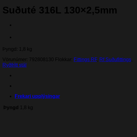
Suðuté 316L 130×2,5mm
Þyngd: 1,8 kg
Vörunúmer:
792808130
Flokkar:
Fittings RF
,
Rf Suðufittings
,
Ryðfrítt stál
Frekari upplýsingar
Þyngd
1,8 kg