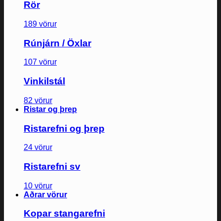
Rör
189 vörur
Rúnjárn / Öxlar
107 vörur
Vinkilstál
82 vörur
Ristar og þrep
Ristarefni og þrep
24 vörur
Ristarefni sv
10 vörur
Aðrar vörur
Kopar stangarefni