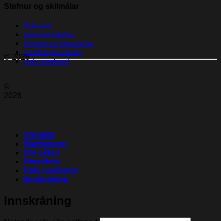
Stefnur og skilmálar
Skilmálar
Umhverfisstefna
Persónuverndarstefna
Samfélagsverkefni
© 2026
Hafa samband
©
2026
Vörulisti
Starfsmenn
Um okkur
Umsóknir
Hafa samband
Innskráning
Innskráning