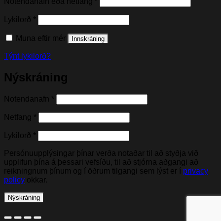
Nauðsynleg(t)
Notendanafn eða netfang
*
Nauðsynleg(t)
Lykilorð
*
Muna eftir mér
Innskráning
Týnt lykilorð?
Nýskráning
Nauðsynleg(t)
Notendanafn
*
Nauðsynleg(t)
Netfang
*
Nauðsynleg(t)
Lykilorð
*
Persónuupplýsingar þínar verða notaðar til að styðja við
upplifun þína á þessari vefsíðu, til að stjórna aðgangi að
reikningnum þínum og í öðrum tilgangi sem lýst er í
privacy
policy
okkar.
Nýskráning