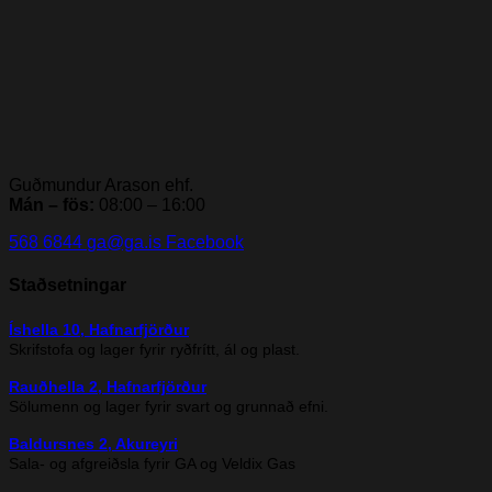
Guðmundur Arason ehf.
Mán – fös:
08:00 – 16:00
568 6844
ga@ga.is
Facebook
Staðsetningar
Íshella 10, Hafnarfjörður
Skrifstofa og lager fyrir ryðfrítt, ál og plast.
Rauðhella 2, Hafnarfjörður
Sölumenn og lager fyrir svart og grunnað efni.
Baldursnes 2, Akureyri
Sala- og afgreiðsla fyrir GA og Veldix Gas