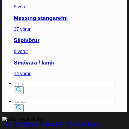
9 vörur
Messing stangarefni
27 vörur
Slípivörur
8 vörur
Smávara / lamir
14 vörur
Products
search
Products
search
Heim
/
Ryðfrítt stál
/
Fittings RF
/
Rf Suðufittings