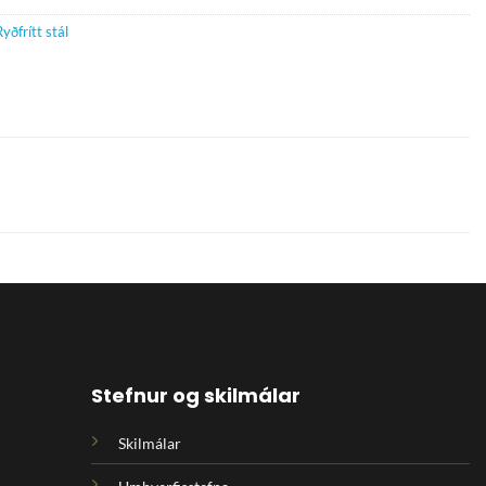
Ryðfrítt stál
Stefnur og skilmálar
Skilmálar