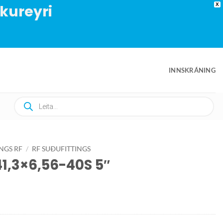
Akureyri
X
INNSKRÁNING
Products
search
INGS RF
/
RF SUÐUFITTINGS
1,3×6,56-40S 5″