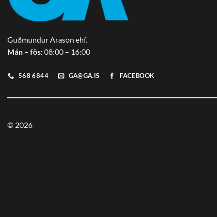
Guðmundur Arason ehf.
Mán – fös:
08:00 – 16:00
568 6844
GA@GA.IS
FACEBOOK
© 2026