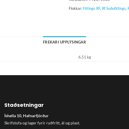
Flokkar:
Fittings RF
,
Rf Suðufittings
,
FREKARI UPPLÝSINGAR
6,51 kg
Staðsetningar
Íshella 10, Hafnarfjörður
Skrifstofa og lager fyrir ryðfrítt, ál og plast.