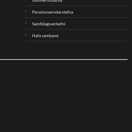
Umhverfisstefna
Persónuverndarstefna
Samfélagsverkefni
Hafa samband