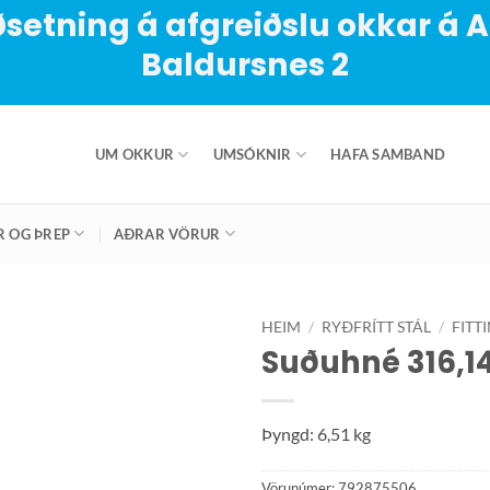
setning á afgreiðslu okkar á 
Baldursnes 2
UM OKKUR
UMSÓKNIR
HAFA SAMBAND
R OG ÞREP
AÐRAR VÖRUR
HEIM
/
RYÐFRÍTT STÁL
/
FITT
Suðuhné 316,14
Þyngd: 6,51 kg
Vörunúmer:
792875506