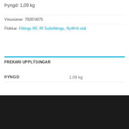
Þyngd: 1,09 kg
Vörunúmer:
792874075
Flokkar:
Fittings RF
,
Rf Suðufittings
,
Ryðfrítt stál
FREKARI UPPLÝSINGAR
ÞYNGD
1,09 kg