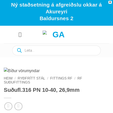
X
Ný staðsetning á afgreiðslu okkar á
Akureyri
Baldursnes 2
Skip
to
content
Products
search
HEIM
/
RYÐFRÍTT STÁL
/
FITTINGS RF
/
RF
SUÐUFITTINGS
Suðufl.316 PN 10-40, 26,9mm