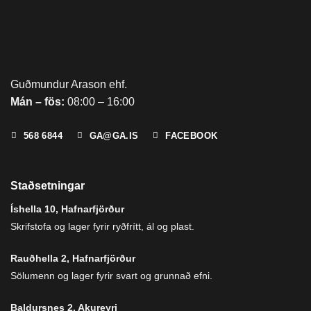
Guðmundur Arason ehf.
Mán – fös:
08:00 – 16:00
568 6844
GA@GA.IS
FACEBOOK
Staðsetningar
Íshella 10, Hafnarfjörður
Skrifstofa og lager fyrir ryðfrítt, ál og plast.
Rauðhella 2, Hafnarfjörður
Sölumenn og lager fyrir svart og grunnað efni.
Baldursnes 2, Akureyri