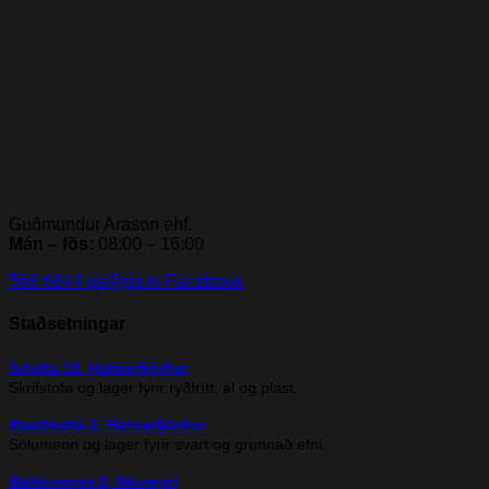
Guðmundur Arason ehf.
Mán – fös:
08:00 – 16:00
568 6844
ga@ga.is
Facebook
Staðsetningar
Íshella 10, Hafnarfjörður
Skrifstofa og lager fyrir ryðfrítt, ál og plast.
Rauðhella 2, Hafnarfjörður
Sölumenn og lager fyrir svart og grunnað efni.
Baldursnes 2, Akureyri