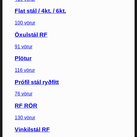
Flat stál / 4kt. / 6kt.
100 vörur
Öxulstál RF
91 vörur
Plötur
116 vörur
Prófíl stál ryðfítt
76 vörur
RF RÖR
130 vörur
Vinkilstál RF