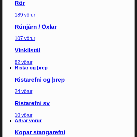
Rör
189 vörur
Rúnjárn / Öxlar
107 vörur
Vinkilstál
82 vörur
Ristar og þrep
Ristarefni og þrep
24 vörur
Ristarefni sv
10 vörur
Aðrar vörur
Kopar stangarefni