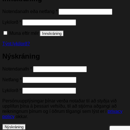
Nauðsynleg(t)
Notendanafn eða netfang
*
Nauðsynleg(t)
Lykilorð
*
Muna eftir mér
Innskráning
Týnt lykilorð?
Nýskráning
Nauðsynleg(t)
Notendanafn
*
Nauðsynleg(t)
Netfang
*
Nauðsynleg(t)
Lykilorð
*
Persónuupplýsingar þínar verða notaðar til að styðja við
upplifun þína á þessari vefsíðu, til að stjórna aðgangi að
reikningnum þínum og í öðrum tilgangi sem lýst er í
privacy
policy
okkar.
Nýskráning