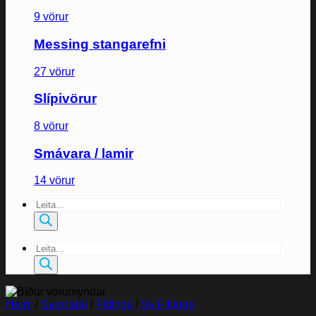
9 vörur
Messing stangarefni
27 vörur
Slípivörur
8 vörur
Smávara / lamir
14 vörur
Products
search
Products
search
Heim
/
Svart stál
/
Fittings
/
Sv Fittings