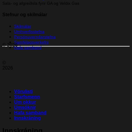
Sala- og afgreiðsla fyrir GA og Veldix Gas
Stefnur og skilmálar
Skilmálar
Umhverfisstefna
Persónuverndarstefna
Samfélagsverkefni
© 2026
Hafa samband
©
2026
Vörulisti
Starfsmenn
Um okkur
Umsóknir
Hafa samband
Innskráning
Innskráning