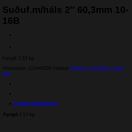
Suðuf.m/háls 2″ 60,3mm 10-
16B
Þyngd: 2,53 kg
Vörunúmer:
110444200
Flokkar:
Fittings
,
Sv Fittings
,
Svart
stál
Frekari upplýsingar
Þyngd
2,53 kg