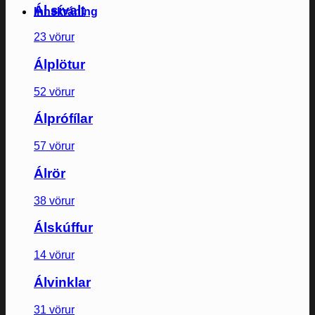
Ál sívalt
Innskráning
23 vörur
Álplötur
52 vörur
Álprófílar
57 vörur
Álrör
38 vörur
Álskúffur
14 vörur
Álvinklar
31 vörur