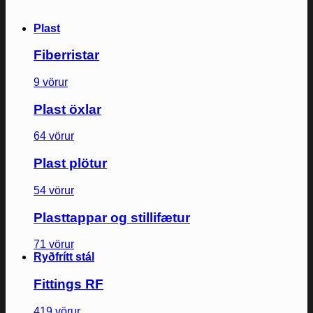
Plast
Fiberristar
9 vörur
Plast öxlar
64 vörur
Plast plötur
54 vörur
Plasttappar og stillifætur
71 vörur
Ryðfrítt stál
Fittings RF
419 vörur