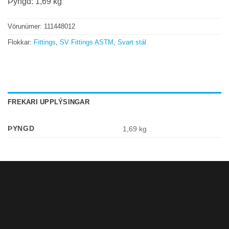
Þyngd: 1,69 kg
Vörunúmer:
111448012
Flokkar:
Fittings
,
SV Fittings ASTM
,
Svart stál
FREKARI UPPLÝSINGAR
ÞYNGD
1,69 kg