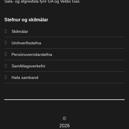
Sala- og afgreiðsla fyrir GA og Veldix Gas
Stefnur og skilmálar
Skilmálar
Umhverfisstefna
Persónuverndarstefna
Samfélagsverkefni
Hafa samband
©
2026