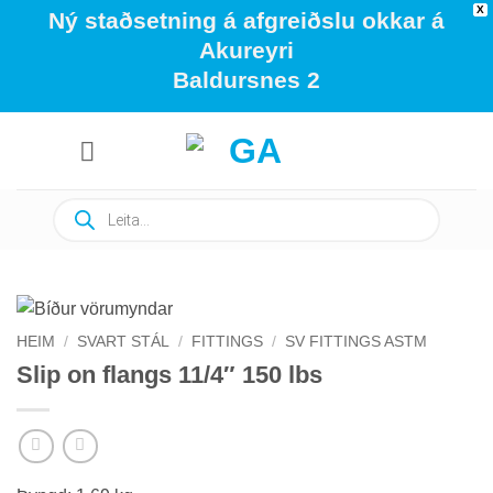
X
Ný staðsetning á afgreiðslu okkar á
Akureyri
Baldursnes 2
Skip
to
content
Products
search
HEIM
/
SVART STÁL
/
FITTINGS
/
SV FITTINGS ASTM
Slip on flangs 11/4″ 150 lbs