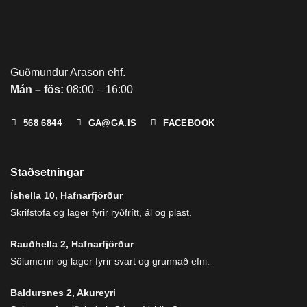
Guðmundur Arason ehf.
Mán – fös:
08:00 – 16:00
568 6844
GA@GA.IS
FACEBOOK
Staðsetningar
Íshella 10, Hafnarfjörður
Skrifstofa og lager fyrir ryðfrítt, ál og plast.
Rauðhella 2, Hafnarfjörður
Sölumenn og lager fyrir svart og grunnað efni.
Baldursnes 2, Akureyri