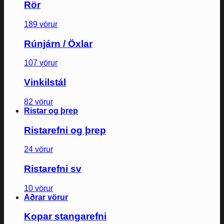
Rör
189 vörur
Rúnjárn / Öxlar
107 vörur
Vinkilstál
82 vörur
Ristar og þrep
Ristarefni og þrep
24 vörur
Ristarefni sv
10 vörur
Aðrar vörur
Kopar stangarefni