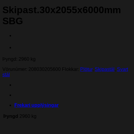
Skipast.30x2055x6000mm
SBG
Þyngd: 2960 kg
Vörunúmer:
208030205600
Flokkar:
Plötur
,
Skipastál
,
Svart
stál
Frekari upplýsingar
Þyngd
2960 kg