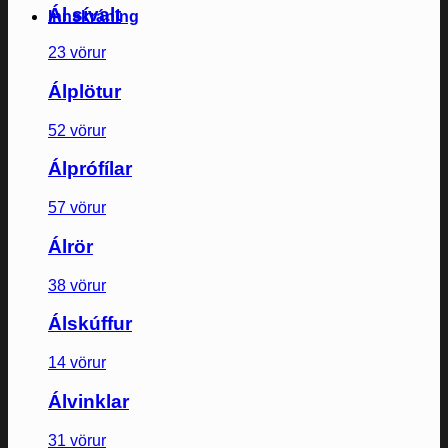
Ál sívalt
Innskráning
23 vörur
Álplötur
52 vörur
Álprófílar
57 vörur
Álrör
38 vörur
Álskúffur
14 vörur
Álvinklar
31 vörur