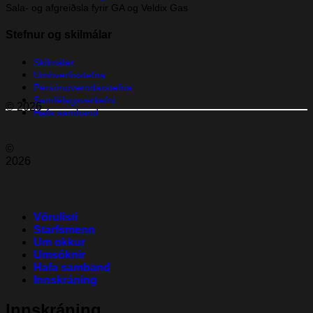
Sala- og afgreiðsla fyrir GA og Veldix Gas
Stefnur og skilmálar
Skilmálar
Umhverfisstefna
Persónuverndarstefna
Samfélagsverkefni
© 2026
Hafa samband
©
2026
Vörulisti
Starfsmenn
Um okkur
Umsóknir
Hafa samband
Innskráning
Innskráning