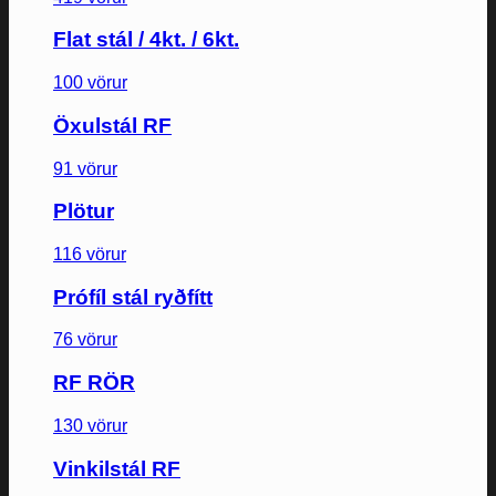
Flat stál / 4kt. / 6kt.
100 vörur
Öxulstál RF
91 vörur
Plötur
116 vörur
Prófíl stál ryðfítt
76 vörur
RF RÖR
130 vörur
Vinkilstál RF