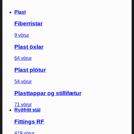
Plast
Fiberristar
9 vörur
Plast öxlar
64 vörur
Plast plötur
54 vörur
Plasttappar og stillifætur
71 vörur
Ryðfrítt stál
Fittings RF
419 vörur