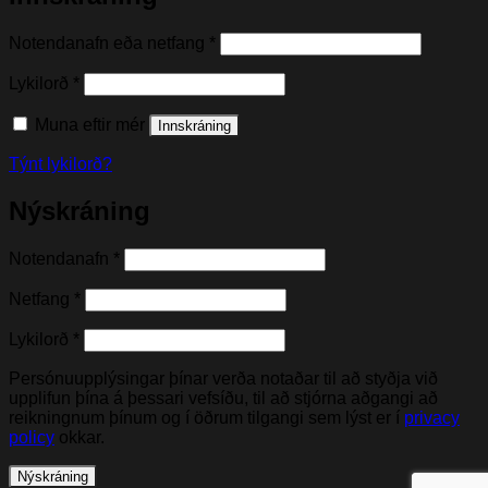
Nauðsynleg(t)
Notendanafn eða netfang
*
Nauðsynleg(t)
Lykilorð
*
Muna eftir mér
Innskráning
Týnt lykilorð?
Nýskráning
Nauðsynleg(t)
Notendanafn
*
Nauðsynleg(t)
Netfang
*
Nauðsynleg(t)
Lykilorð
*
Persónuupplýsingar þínar verða notaðar til að styðja við
upplifun þína á þessari vefsíðu, til að stjórna aðgangi að
reikningnum þínum og í öðrum tilgangi sem lýst er í
privacy
policy
okkar.
Nýskráning