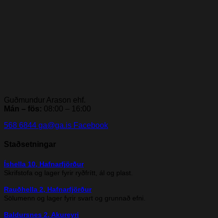
Guðmundur Arason ehf.
Mán – fös:
08:00 – 16:00
568 6844
ga@ga.is
Facebook
Staðsetningar
Íshella 10, Hafnarfjörður
Skrifstofa og lager fyrir ryðfrítt, ál og plast.
Rauðhella 2, Hafnarfjörður
Sölumenn og lager fyrir svart og grunnað efni.
Baldursnes 2, Akureyri