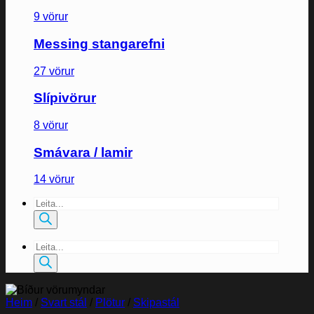
9 vörur
Messing stangarefni
27 vörur
Slípivörur
8 vörur
Smávara / lamir
14 vörur
Products
search
Products
search
Heim
/
Svart stál
/
Plötur
/
Skipastál