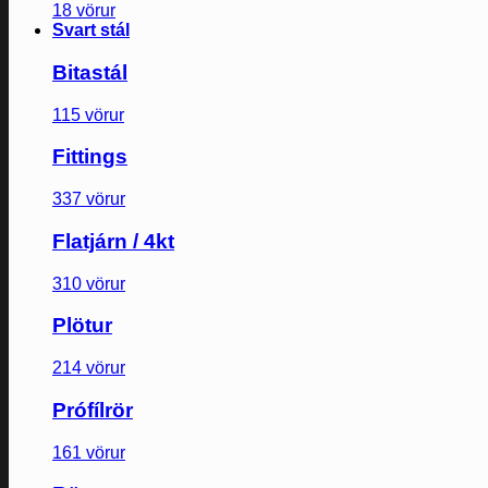
18 vörur
Svart stál
Bitastál
115 vörur
Fittings
337 vörur
Flatjárn / 4kt
310 vörur
Plötur
214 vörur
Prófílrör
161 vörur