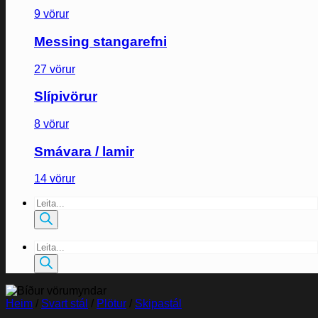
9 vörur
Messing stangarefni
27 vörur
Slípivörur
8 vörur
Smávara / lamir
14 vörur
Products
search
Products
search
Heim
/
Svart stál
/
Plötur
/
Skipastál