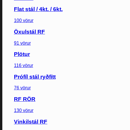
Flat stál / 4kt. / 6kt.
100 vörur
Öxulstál RF
91 vörur
Plötur
116 vörur
Prófíl stál ryðfítt
76 vörur
RF RÖR
130 vörur
Vinkilstál RF