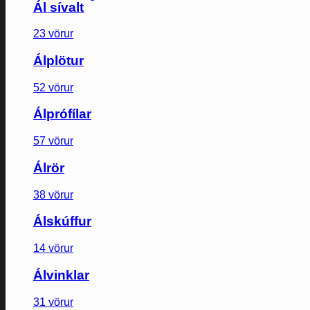
Ál sívalt
23 vörur
Álplötur
52 vörur
Álprófílar
57 vörur
Álrör
38 vörur
Álskúffur
14 vörur
Álvinklar
31 vörur