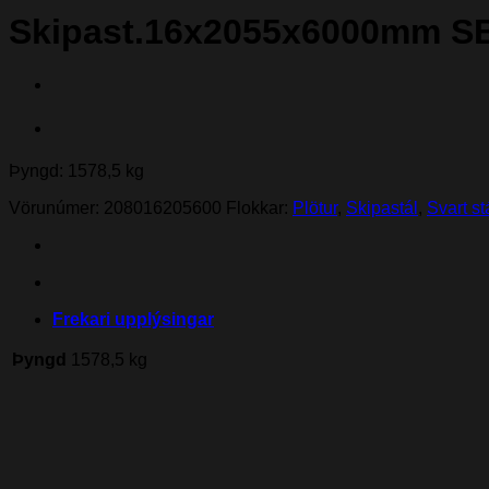
Skipast.16x2055x6000mm S
Þyngd: 1578,5 kg
Vörunúmer:
208016205600
Flokkar:
Plötur
,
Skipastál
,
Svart st
Frekari upplýsingar
Þyngd
1578,5 kg