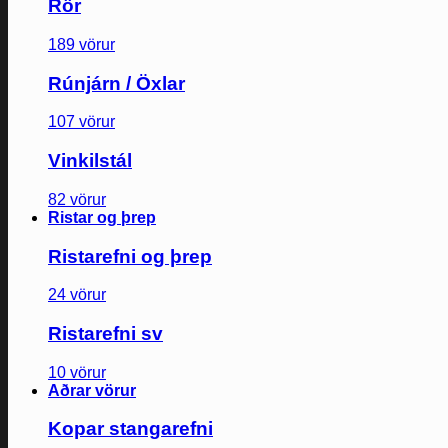
Rör
189 vörur
Rúnjárn / Öxlar
107 vörur
Vinkilstál
82 vörur
Ristar og þrep
Ristarefni og þrep
24 vörur
Ristarefni sv
10 vörur
Aðrar vörur
Kopar stangarefni