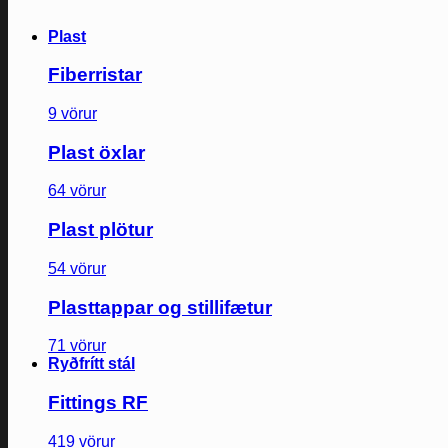
Plast
Fiberristar
9 vörur
Plast öxlar
64 vörur
Plast plötur
54 vörur
Plasttappar og stillifætur
71 vörur
Ryðfrítt stál
Fittings RF
419 vörur