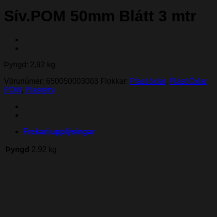
Sív.POM 50mm Blátt 3 mtr
Þyngd: 2,92 kg
Vörunúmer:
650050003003
Flokkar:
Plast öxlar
,
Plast Öxlar
POM
,
Plastefni
Frekari upplýsingar
Þyngd
2,92 kg