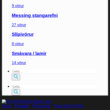
9 vörur
Messing stangarefni
27 vörur
Slípivörur
8 vörur
Smávara / lamir
14 vörur
Products
search
Products
search
Heim
/
Plastefni
/
Plast öxlar
/
Plast Öxlar POM