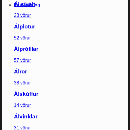
Ál sívalt
Innskráning
23 vörur
Álplötur
52 vörur
Álprófílar
57 vörur
Álrör
38 vörur
Álskúffur
14 vörur
Álvinklar
31 vörur