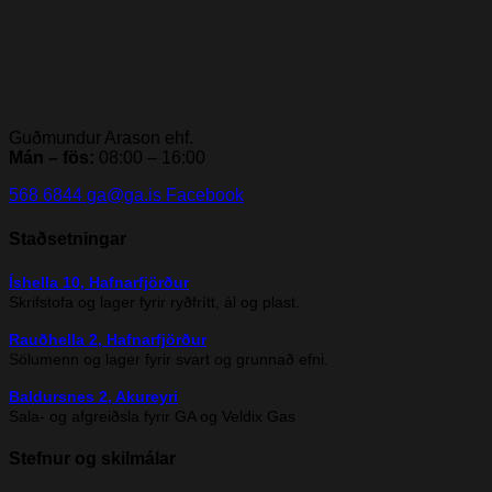
Guðmundur Arason ehf.
Mán – fös:
08:00 – 16:00
568 6844
ga@ga.is
Facebook
Staðsetningar
Íshella 10, Hafnarfjörður
Skrifstofa og lager fyrir ryðfrítt, ál og plast.
Rauðhella 2, Hafnarfjörður
Sölumenn og lager fyrir svart og grunnað efni.
Baldursnes 2, Akureyri
Sala- og afgreiðsla fyrir GA og Veldix Gas
Stefnur og skilmálar