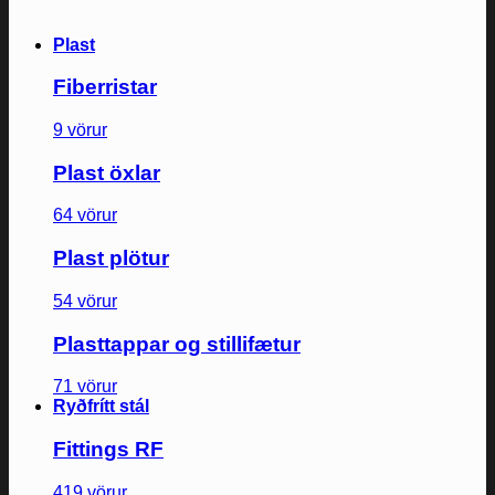
Plast
Fiberristar
9 vörur
Plast öxlar
64 vörur
Plast plötur
54 vörur
Plasttappar og stillifætur
71 vörur
Ryðfrítt stál
Fittings RF
419 vörur