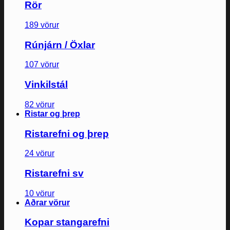
Rör
189 vörur
Rúnjárn / Öxlar
107 vörur
Vinkilstál
82 vörur
Ristar og þrep
Ristarefni og þrep
24 vörur
Ristarefni sv
10 vörur
Aðrar vörur
Kopar stangarefni