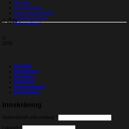
Skilmálar
Umhverfisstefna
Persónuverndarstefna
Samfélagsverkefni
© 2026
Hafa samband
©
2026
Vörulisti
Starfsmenn
Um okkur
Umsóknir
Hafa samband
Innskráning
Innskráning
Nauðsynleg(t)
Notendanafn eða netfang
*
Nauðsynleg(t)
Lykilorð
*