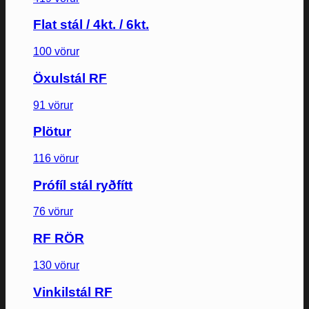
Flat stál / 4kt. / 6kt.
100 vörur
Öxulstál RF
91 vörur
Plötur
116 vörur
Prófíl stál ryðfítt
76 vörur
RF RÖR
130 vörur
Vinkilstál RF