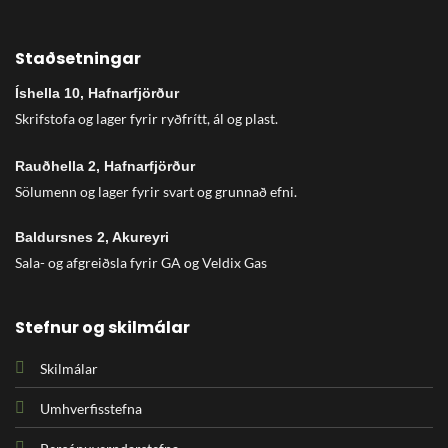
Staðsetningar
Íshella 10, Hafnarfjörður
Skrifstofa og lager fyrir ryðfrítt, ál og plast.
Rauðhella 2, Hafnarfjörður
Sölumenn og lager fyrir svart og grunnað efni.
Baldursnes 2, Akureyri
Sala- og afgreiðsla fyrir GA og Veldix Gas
Stefnur og skilmálar
Skilmálar
Umhverfisstefna