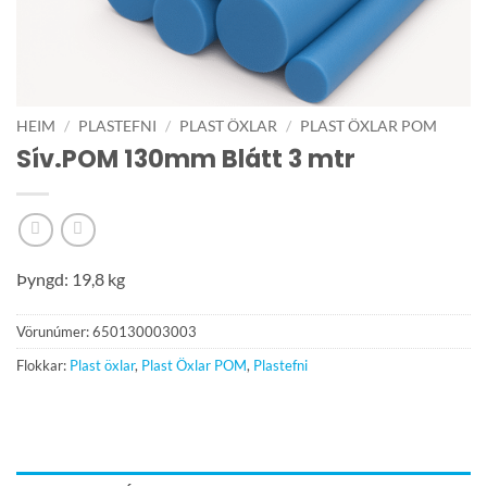
HEIM
/
PLASTEFNI
/
PLAST ÖXLAR
/
PLAST ÖXLAR POM
Sív.POM 130mm Blátt 3 mtr
Þyngd: 19,8 kg
Vörunúmer:
650130003003
Flokkar:
Plast öxlar
,
Plast Öxlar POM
,
Plastefni