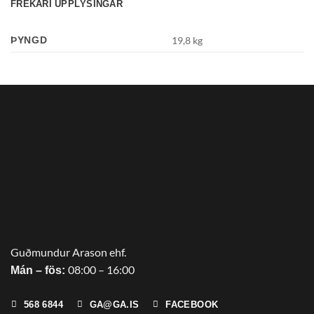
FREKARI UPPLÝSINGAR
ÞYNGD
19,8 kg
Guðmundur Arason ehf.
08:00 – 16:00
Mán – fös:
568 6844
GA@GA.IS
FACEBOOK