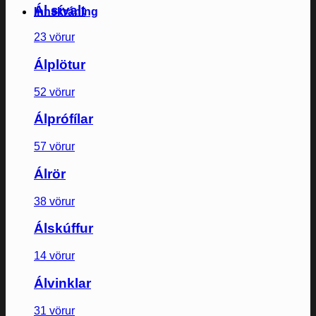
Ál sívalt
Innskráning
23 vörur
Álplötur
52 vörur
Álprófílar
57 vörur
Álrör
38 vörur
Álskúffur
14 vörur
Álvinklar
31 vörur