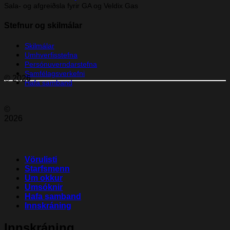
Sala- og afgreiðsla fyrir GA og Veldix Gas
Stefnur og skilmálar
Skilmálar
Umhverfisstefna
Persónuverndarstefna
Samfélagsverkefni
© 2026
Hafa samband
©
2026
Vörulisti
Starfsmenn
Um okkur
Umsóknir
Hafa samband
Innskráning
Innskráning