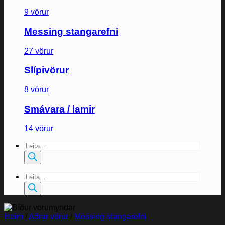
9 vörur
Messing stangarefni
27 vörur
Slípivörur
8 vörur
Smávara / lamir
14 vörur
Products
search
Products
search
Heim
/
Aðrar vörur
/
Messing stangarefni