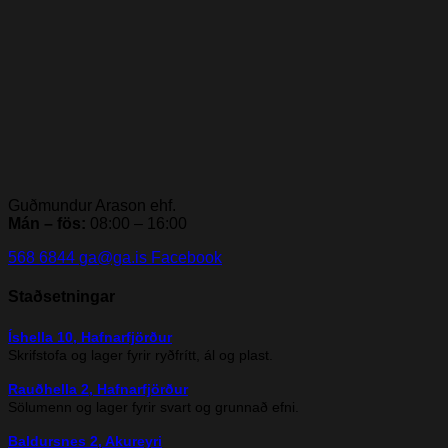
Guðmundur Arason ehf.
Mán – fös:
08:00 – 16:00
568 6844
ga@ga.is
Facebook
Staðsetningar
Íshella 10, Hafnarfjörður
Skrifstofa og lager fyrir ryðfrítt, ál og plast.
Rauðhella 2, Hafnarfjörður
Sölumenn og lager fyrir svart og grunnað efni.
Baldursnes 2, Akureyri