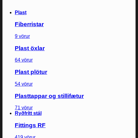
Plast
Fiberristar
9 vörur
Plast öxlar
64 vörur
Plast plötur
54 vörur
Plasttappar og stillifætur
71 vörur
Ryðfrítt stál
Fittings RF
419 vörur