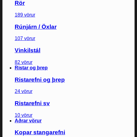
Rör
189 vörur
Rúnjárn / Öxlar
107 vörur
Vinkilstál
82 vörur
Ristar og þrep
Ristarefni og þrep
24 vörur
Ristarefni sv
10 vörur
Aðrar vörur
Kopar stangarefni