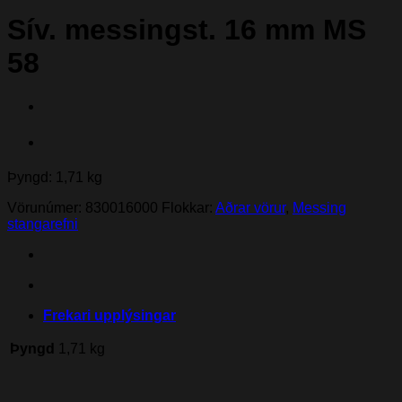
Sív. messingst. 16 mm MS
58
Þyngd: 1,71 kg
Vörunúmer:
830016000
Flokkar:
Aðrar vörur
,
Messing
stangarefni
Frekari upplýsingar
Þyngd
1,71 kg