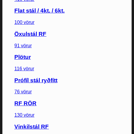
Flat stál / 4kt. / 6kt.
100 vörur
Öxulstál RF
91 vörur
Plötur
116 vörur
Prófíl stál ryðfítt
76 vörur
RF RÖR
130 vörur
Vinkilstál RF