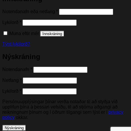
Nauðsynleg(t)
Notendanafn eða netfang
*
Nauðsynleg(t)
Lykilorð
*
Muna eftir mér
Innskráning
Týnt lykilorð?
Nýskráning
Nauðsynleg(t)
Notendanafn
*
Nauðsynleg(t)
Netfang
*
Nauðsynleg(t)
Lykilorð
*
Persónuupplýsingar þínar verða notaðar til að styðja við
upplifun þína á þessari vefsíðu, til að stjórna aðgangi að
reikningnum þínum og í öðrum tilgangi sem lýst er í
privacy
policy
okkar.
Nýskráning