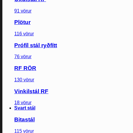
91 vörur
Plötur
116 vörur
Prófíl stál ryðfítt
76 vörur
RF RÖR
130 vörur
Vinkilstál RF
18 vörur
Svart stál
Bitastál
115 vörur