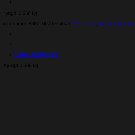
Þyngd: 0,668 kg
Vörunúmer:
830010000
Flokkar:
Aðrar vörur
,
Messing stangare
Frekari upplýsingar
Þyngd
0,668 kg