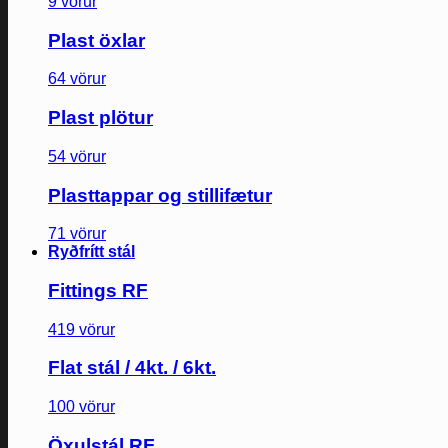
9 vörur
Plast öxlar
64 vörur
Plast plötur
54 vörur
Plasttappar og stillifætur
71 vörur
Ryðfrítt stál
Fittings RF
419 vörur
Flat stál / 4kt. / 6kt.
100 vörur
Öxulstál RF