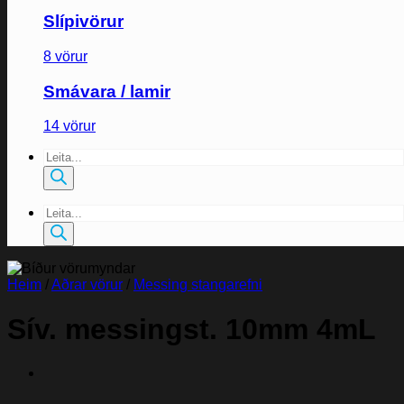
Slípivörur
8 vörur
Smávara / lamir
14 vörur
Products
search
Products
search
Heim
/
Aðrar vörur
/
Messing stangarefni
Sív. messingst. 10mm 4mL