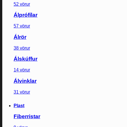
52 vörur
Álprófílar
57 vörur
Álrör
38 vörur
Álskúffur
14 vörur
Álvinklar
31 vörur
Plast
Fiberristar