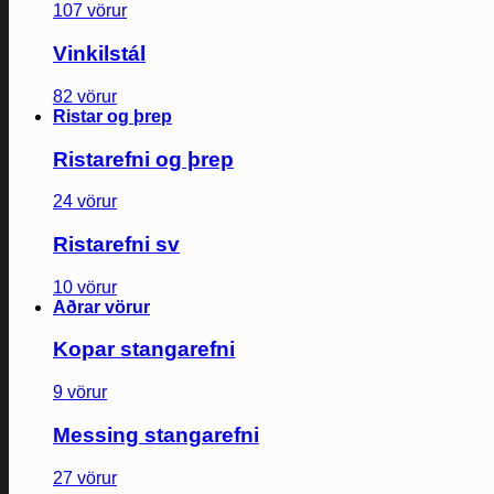
107 vörur
Vinkilstál
82 vörur
Ristar og þrep
Ristarefni og þrep
24 vörur
Ristarefni sv
10 vörur
Aðrar vörur
Kopar stangarefni
9 vörur
Messing stangarefni
27 vörur