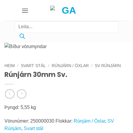
Skip
to
content
Products
search
HEIM
/
SVART STÁL
/
RÚNJÁRN / ÖXLAR
/
SV RÚNJÁRN
Rúnjárn 30mm Sv.
Þyngd: 5,55 kg
Vörunúmer:
250000030
Flokkar:
Rúnjárn / Öxlar
,
SV
Rúnjárn
,
Svart stál