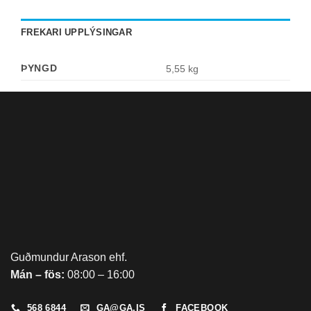
FREKARI UPPLÝSINGAR
ÞYNGD
5,55 kg
Guðmundur Arason ehf.
Mán – fös:
08:00 – 16:00
568 6844
GA@GA.IS
FACEBOOK