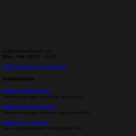
Guðmundur Arason ehf.
Mán – fös:
08:00 – 16:00
568 6844
ga@ga.is
Facebook
Staðsetningar
Íshella 10, Hafnarfjörður
Skrifstofa og lager fyrir ryðfrítt, ál og plast.
Rauðhella 2, Hafnarfjörður
Sölumenn og lager fyrir svart og grunnað efni.
Baldursnes 2, Akureyri
Sala- og afgreiðsla fyrir GA og Veldix Gas