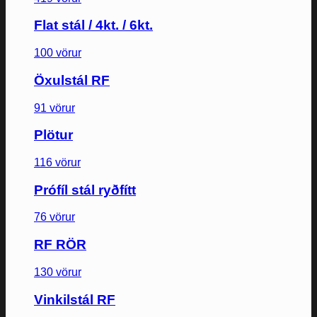
Flat stál / 4kt. / 6kt.
100 vörur
Öxulstál RF
91 vörur
Plötur
116 vörur
Prófíl stál ryðfítt
76 vörur
RF RÖR
130 vörur
Vinkilstál RF