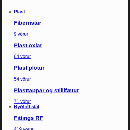
Plast
Fiberristar
9 vörur
Plast öxlar
64 vörur
Plast plötur
54 vörur
Plasttappar og stillifætur
71 vörur
Ryðfrítt stál
Fittings RF
419 vörur