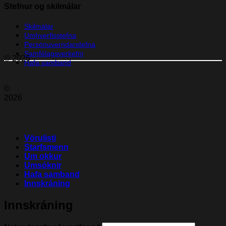
Stefnur og skilmálar
Skilmálar
Umhverfisstefna
Persónuverndarstefna
Samfélagsverkefni
© 2026
Hafa samband
©
2026
Vörulisti
Starfsmenn
Um okkur
Umsóknir
Hafa samband
Innskráning
Innskráning