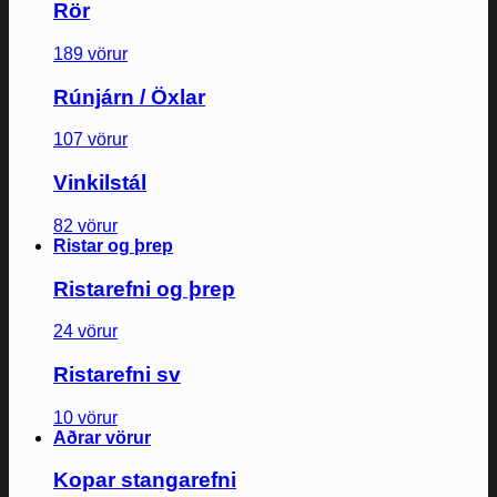
Rör
189 vörur
Rúnjárn / Öxlar
107 vörur
Vinkilstál
82 vörur
Ristar og þrep
Ristarefni og þrep
24 vörur
Ristarefni sv
10 vörur
Aðrar vörur
Kopar stangarefni