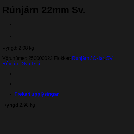
Rúnjárn 22mm Sv.
Þyngd: 2,98 kg
Vörunúmer:
250000022
Flokkar:
Rúnjárn / Öxlar
,
SV
Rúnjárn
,
Svart stál
Frekari upplýsingar
Þyngd
2,98 kg