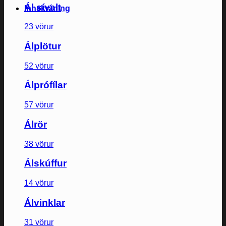
Ál sívalt
Innskráning
23 vörur
Álplötur
52 vörur
Álprófílar
57 vörur
Álrör
38 vörur
Álskúffur
14 vörur
Álvinklar
31 vörur