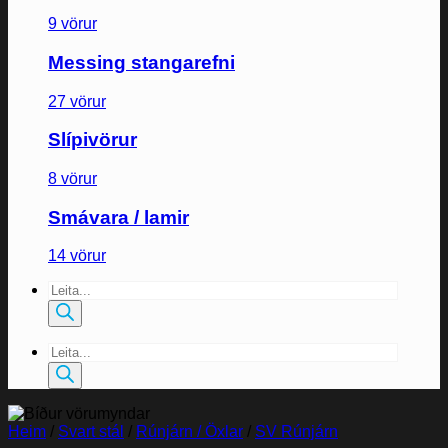
9 vörur
Messing stangarefni
27 vörur
Slípivörur
8 vörur
Smávara / lamir
14 vörur
Products
search
Products
search
Heim
/
Svart stál
/
Rúnjárn / Öxlar
/
SV Rúnjárn