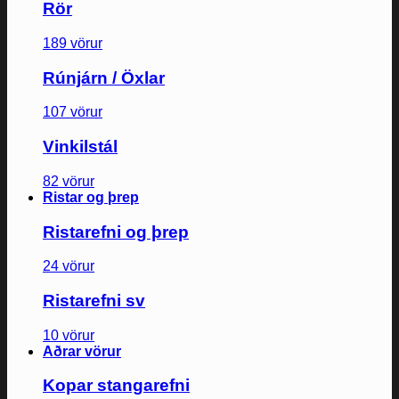
Rör
189 vörur
Rúnjárn / Öxlar
107 vörur
Vinkilstál
82 vörur
Ristar og þrep
Ristarefni og þrep
24 vörur
Ristarefni sv
10 vörur
Aðrar vörur
Kopar stangarefni