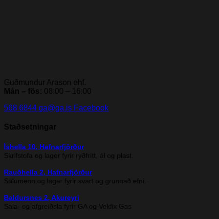
Guðmundur Arason ehf.
Mán – fös:
08:00 – 16:00
568 6844
ga@ga.is
Facebook
Staðsetningar
Íshella 10, Hafnarfjörður
Skrifstofa og lager fyrir ryðfrítt, ál og plast.
Rauðhella 2, Hafnarfjörður
Sölumenn og lager fyrir svart og grunnað efni.
Baldursnes 2, Akureyri
Sala- og afgreiðsla fyrir GA og Veldix Gas