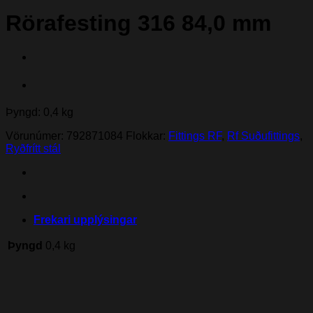
Rörafesting 316 84,0 mm
Þyngd: 0,4 kg
Vörunúmer:
792871084
Flokkar:
Fittings RF
,
Rf Suðufittings
,
Ryðfrítt stál
Frekari upplýsingar
Þyngd
0,4 kg