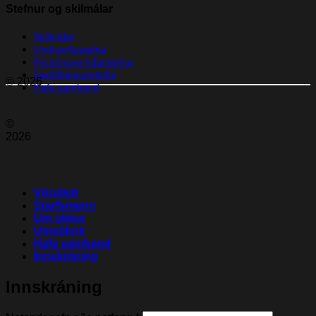
Stefnur og skilmálar
Skilmálar
Umhverfisstefna
Persónuverndarstefna
Samfélagsverkefni
© 2026
Hafa samband
©
2026
Vörulisti
Starfsmenn
Um okkur
Umsóknir
Hafa samband
Innskráning
Innskráning