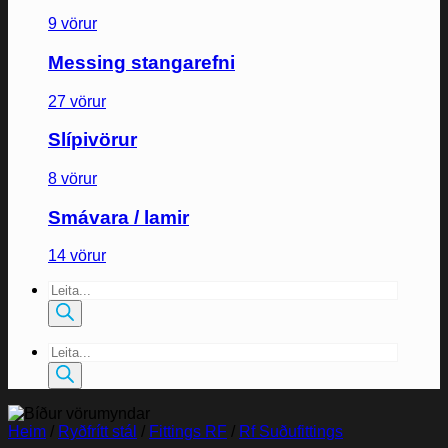
9 vörur
Messing stangarefni
27 vörur
Slípivörur
8 vörur
Smávara / lamir
14 vörur
Products
search
Products
search
Heim
/
Ryðfrítt stál
/
Fittings RF
/
Rf Suðufittings