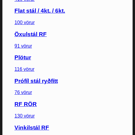
Flat stál / 4kt. / 6kt.
100 vörur
Öxulstál RF
91 vörur
Plötur
116 vörur
Prófíl stál ryðfítt
76 vörur
RF RÖR
130 vörur
Vinkilstál RF