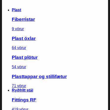
Plast
Fiberristar
9 vörur
Plast öxlar
64 vörur
Plast plötur
54 vörur
Plasttappar og stillifætur
71 vörur
Ryðfrítt stál
Fittings RF
419 vörur