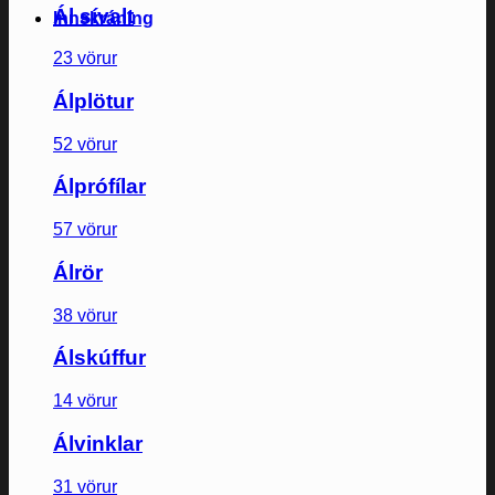
Ál sívalt
Innskráning
23 vörur
Álplötur
52 vörur
Álprófílar
57 vörur
Álrör
38 vörur
Álskúffur
14 vörur
Álvinklar
31 vörur