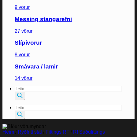
9 vörur
Messing stangarefni
27 vörur
Slípivörur
8 vörur
Smávara / lamir
14 vörur
Products
search
Products
search
Heim
/
Ryðfrítt stál
/
Fittings RF
/
Rf Suðufittings