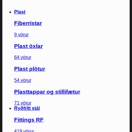
Plast
Fiberristar
9 vörur
Plast öxlar
64 vörur
Plast plötur
54 vörur
Plasttappar og stillifætur
71 vörur
Ryðfrítt stál
Fittings RF
419 vörur