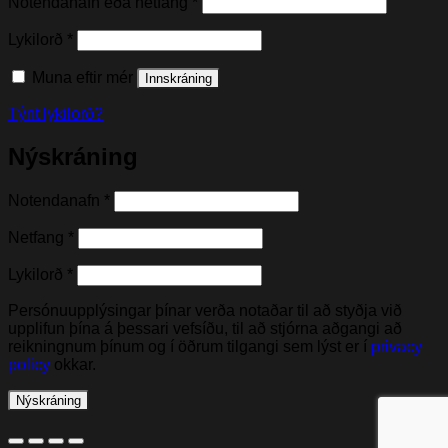
Nauðsynleg(t)
Notendanafn eða netfang
*
Nauðsynleg(t)
Lykilorð
*
Muna eftir mér
Innskráning
Týnt lykilorð?
Nýskráning
Nauðsynleg(t)
Notendanafn
*
Nauðsynleg(t)
Netfang
*
Nauðsynleg(t)
Lykilorð
*
Persónuupplýsingar þínar verða notaðar til að styðja við
upplifun þína á þessari vefsíðu, til að stjórna aðgangi að
reikningnum þínum og í öðrum tilgangi sem lýst er í
privacy
policy
okkar.
Nýskráning