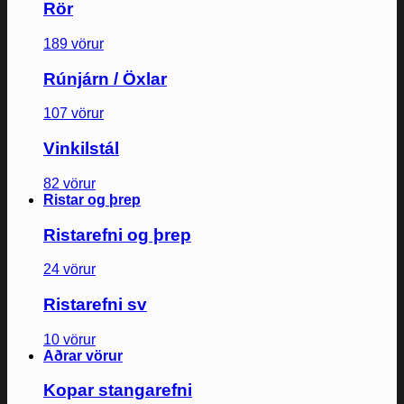
Rör
189 vörur
Rúnjárn / Öxlar
107 vörur
Vinkilstál
82 vörur
Ristar og þrep
Ristarefni og þrep
24 vörur
Ristarefni sv
10 vörur
Aðrar vörur
Kopar stangarefni