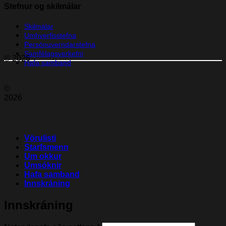
Stefnur og skilmálar
Skilmálar
Umhverfisstefna
Persónuverndarstefna
Samfélagsverkefni
© 2026
Hafa samband
©
2026
Vörulisti
Starfsmenn
Um okkur
Umsóknir
Hafa samband
Innskráning
Innskráning