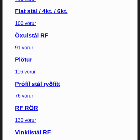
Flat stál / 4kt. / 6kt.
100 vörur
Öxulstál RF
91 vörur
Plötur
116 vörur
Prófíl stál ryðfítt
76 vörur
RF RÖR
130 vörur
Vinkilstál RF