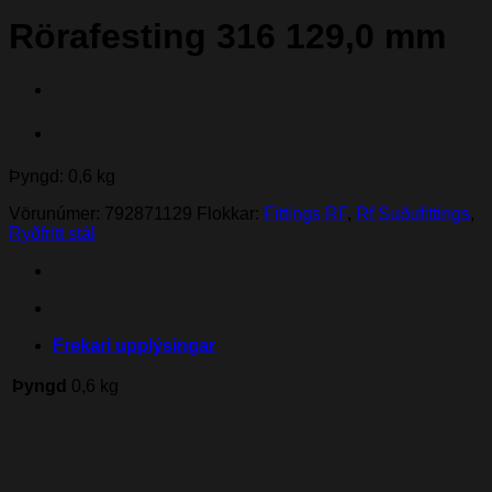
Rörafesting 316 129,0 mm
Þyngd: 0,6 kg
Vörunúmer:
792871129
Flokkar:
Fittings RF
,
Rf Suðufittings
,
Ryðfrítt stál
Frekari upplýsingar
Þyngd
0,6 kg