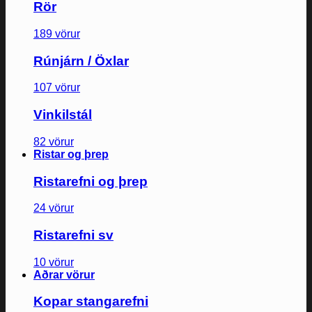
Rör
189 vörur
Rúnjárn / Öxlar
107 vörur
Vinkilstál
82 vörur
Ristar og þrep
Ristarefni og þrep
24 vörur
Ristarefni sv
10 vörur
Aðrar vörur
Kopar stangarefni