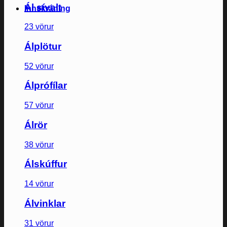
Ál sívalt
Innskráning
23 vörur
Álplötur
52 vörur
Álprófílar
57 vörur
Álrör
38 vörur
Álskúffur
14 vörur
Álvinklar
31 vörur