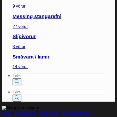
9 vörur
Messing stangarefni
27 vörur
Slípivörur
8 vörur
Smávara / lamir
14 vörur
Products
search
Products
search
Heim
/
Ryðfrítt stál
/
Fittings RF
/
Rf Suðufittings