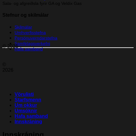
Sala- og afgreiðsla fyrir GA og Veldix Gas
Stefnur og skilmálar
Skilmálar
Umhverfisstefna
Persónuverndarstefna
Samfélagsverkefni
© 2026
Hafa samband
©
2026
Vörulisti
Starfsmenn
Um okkur
Umsóknir
Hafa samband
Innskráning
Innskráning