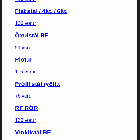
Flat stál / 4kt. / 6kt.
100 vörur
Öxulstál RF
91 vörur
Plötur
116 vörur
Prófíl stál ryðfítt
76 vörur
RF RÖR
130 vörur
Vinkilstál RF