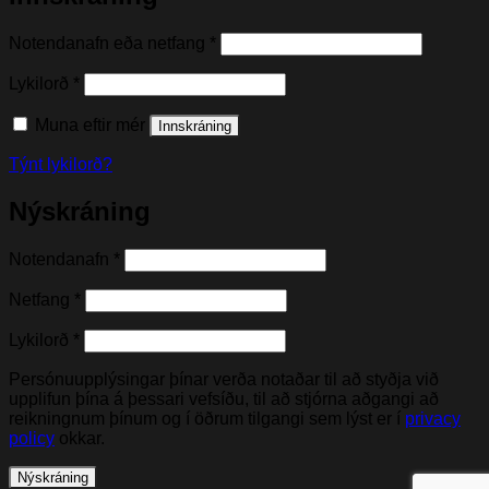
Nauðsynleg(t)
Notendanafn eða netfang
*
Nauðsynleg(t)
Lykilorð
*
Muna eftir mér
Innskráning
Týnt lykilorð?
Nýskráning
Nauðsynleg(t)
Notendanafn
*
Nauðsynleg(t)
Netfang
*
Nauðsynleg(t)
Lykilorð
*
Persónuupplýsingar þínar verða notaðar til að styðja við
upplifun þína á þessari vefsíðu, til að stjórna aðgangi að
reikningnum þínum og í öðrum tilgangi sem lýst er í
privacy
policy
okkar.
Nýskráning