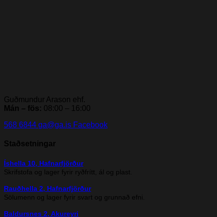
Guðmundur Arason ehf.
Mán – fös:
08:00 – 16:00
568 6844
ga@ga.is
Facebook
Staðsetningar
Íshella 10, Hafnarfjörður
Skrifstofa og lager fyrir ryðfrítt, ál og plast.
Rauðhella 2, Hafnarfjörður
Sölumenn og lager fyrir svart og grunnað efni.
Baldursnes 2, Akureyri