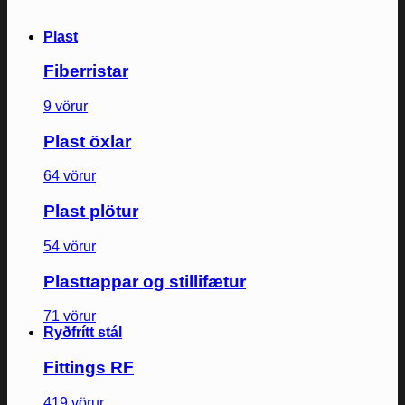
Plast
Fiberristar
9 vörur
Plast öxlar
64 vörur
Plast plötur
54 vörur
Plasttappar og stillifætur
71 vörur
Ryðfrítt stál
Fittings RF
419 vörur