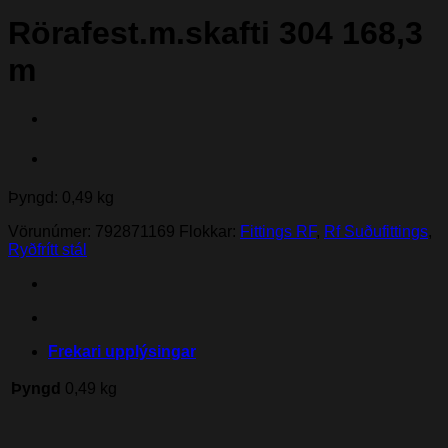
Rörafest.m.skafti 304 168,3
m
Þyngd: 0,49 kg
Vörunúmer:
792871169
Flokkar:
Fittings RF
,
Rf Suðufittings
,
Ryðfrítt stál
Frekari upplýsingar
Þyngd
0,49 kg