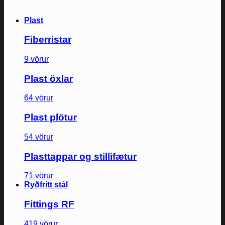
Plast
Fiberristar
9 vörur
Plast öxlar
64 vörur
Plast plötur
54 vörur
Plasttappar og stillifætur
71 vörur
Ryðfrítt stál
Fittings RF
419 vörur