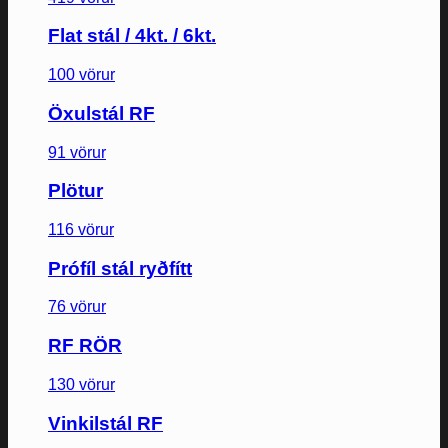
Flat stál / 4kt. / 6kt.
100 vörur
Öxulstál RF
91 vörur
Plötur
116 vörur
Prófíl stál ryðfítt
76 vörur
RF RÖR
130 vörur
Vinkilstál RF