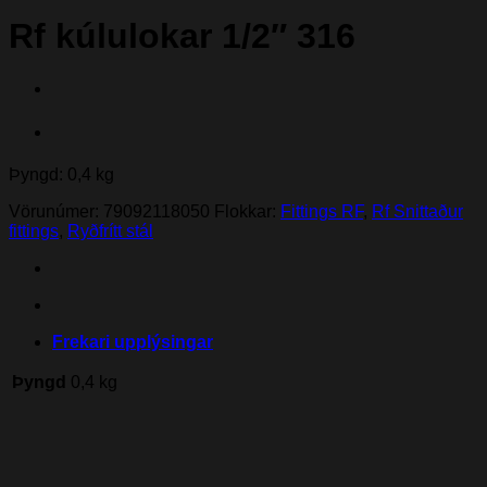
Rf kúlulokar 1/2″ 316
Þyngd: 0,4 kg
Vörunúmer:
79092118050
Flokkar:
Fittings RF
,
Rf Snittaður
fittings
,
Ryðfrítt stál
Frekari upplýsingar
Þyngd
0,4 kg