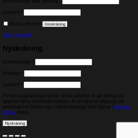
Nauðsynleg(t)
Notendanafn eða netfang
*
Nauðsynleg(t)
Lykilorð
*
Muna eftir mér
Innskráning
Týnt lykilorð?
Nýskráning
Nauðsynleg(t)
Notendanafn
*
Nauðsynleg(t)
Netfang
*
Nauðsynleg(t)
Lykilorð
*
Persónuupplýsingar þínar verða notaðar til að styðja við
upplifun þína á þessari vefsíðu, til að stjórna aðgangi að
reikningnum þínum og í öðrum tilgangi sem lýst er í
privacy
policy
okkar.
Nýskráning