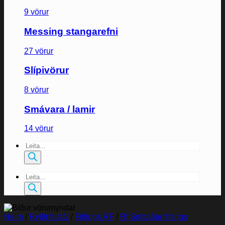
9 vörur
Messing stangarefni
27 vörur
Slípivörur
8 vörur
Smávara / lamir
14 vörur
Products
search
Products
search
Heim
/
Ryðfrítt stál
/
Fittings RF
/
Rf Snittaður fittings