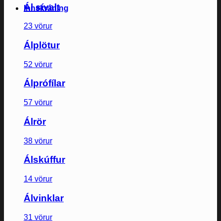
Ál sívalt
Innskráning
23 vörur
Álplötur
52 vörur
Álprófílar
57 vörur
Álrör
38 vörur
Álskúffur
14 vörur
Álvinklar
31 vörur