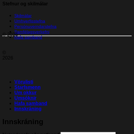
Stefnur og skilmálar
Skilmálar
Umhverfisstefna
Persónuverndarstefna
Samfélagsverkefni
© 2026
Hafa samband
©
2026
Vörulisti
Starfsmenn
Um okkur
Umsóknir
Hafa samband
Innskráning
Innskráning