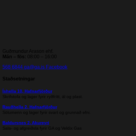
Guðmundur Arason ehf.
Mán – fös:
08:00 – 16:00
568 6844
ga@ga.is
Facebook
Staðsetningar
Íshella 10, Hafnarfjörður
Skrifstofa og lager fyrir ryðfrítt, ál og plast.
Rauðhella 2, Hafnarfjörður
Sölumenn og lager fyrir svart og grunnað efni.
Baldursnes 2, Akureyri
Sala- og afgreiðsla fyrir GA og Veldix Gas