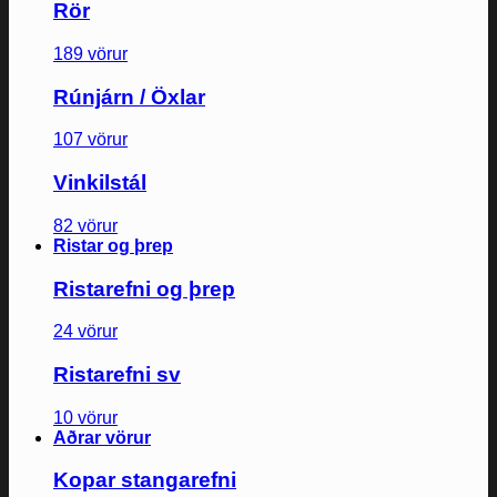
Rör
189 vörur
Rúnjárn / Öxlar
107 vörur
Vinkilstál
82 vörur
Ristar og þrep
Ristarefni og þrep
24 vörur
Ristarefni sv
10 vörur
Aðrar vörur
Kopar stangarefni