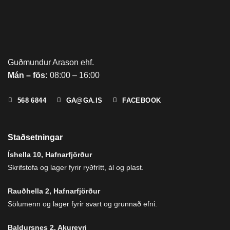
Guðmundur Arason ehf.
Mán – fös:
08:00 – 16:00
568 6844
GA@GA.IS
FACEBOOK
Staðsetningar
Íshella 10, Hafnarfjörður
Skrifstofa og lager fyrir ryðfrítt, ál og plast.
Rauðhella 2, Hafnarfjörður
Sölumenn og lager fyrir svart og grunnað efni.
Baldursnes 2, Akureyri