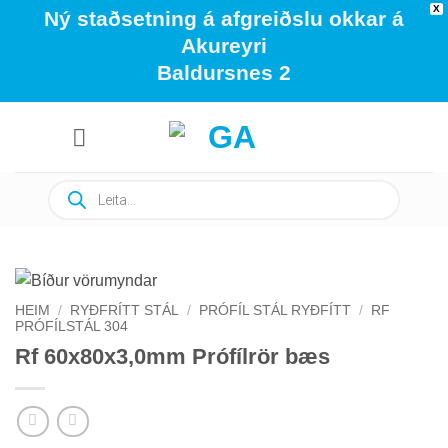
X
Ný staðsetning á afgreiðslu okkar á
Akureyri
Baldursnes 2
Skip
to
content
Products
search
HEIM
/
RYÐFRÍTT STÁL
/
PRÓFÍL STÁL RYÐFÍTT
/
RF
PRÓFÍLSTÁL 304
Rf 60x80x3,0mm Prófílrör bæs