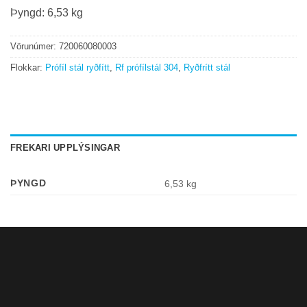
Þyngd: 6,53 kg
Vörunúmer:
720060080003
Flokkar:
Prófíl stál ryðfítt
,
Rf prófílstál 304
,
Ryðfrítt stál
FREKARI UPPLÝSINGAR
ÞYNGD
6,53 kg