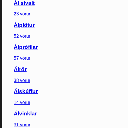
Ál sívalt
23 vörur
Álplötur
52 vörur
Álprófílar
57 vörur
Álrör
38 vörur
Álskúffur
14 vörur
Álvinklar
31 vörur