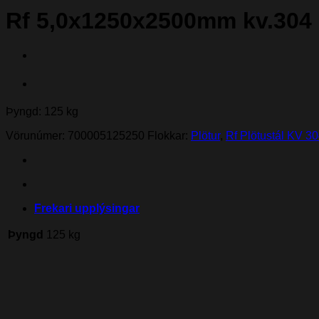
Rf 5,0x1250x2500mm kv.304
Þyngd: 125 kg
Vörunúmer:
700005125250
Flokkar:
Plötur
,
Rf Plötustál KV 3
Frekari upplýsingar
Þyngd
125 kg