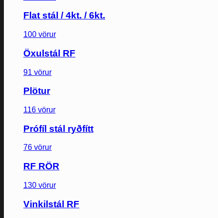
Flat stál / 4kt. / 6kt.
100 vörur
Öxulstál RF
91 vörur
Plötur
116 vörur
Prófíl stál ryðfítt
76 vörur
RF RÖR
130 vörur
Vinkilstál RF