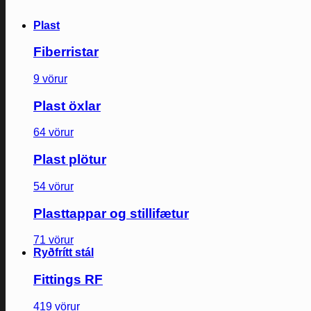
Plast
Fiberristar
9 vörur
Plast öxlar
64 vörur
Plast plötur
54 vörur
Plasttappar og stillifætur
71 vörur
Ryðfrítt stál
Fittings RF
419 vörur