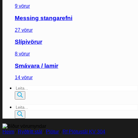
9 vörur
Messing stangarefni
27 vörur
Slípivörur
8 vörur
Smávara / lamir
14 vörur
Products
search
Products
search
Heim
/
Ryðfrítt stál
/
Plötur
/
Rf Plötustál KV 304