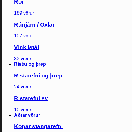
Rör
189 vörur
Rúnjárn / Öxlar
107 vörur
Vinkilstál
82 vörur
Ristar og þrep
Ristarefni og þrep
24 vörur
Ristarefni sv
10 vörur
Aðrar vörur
Kopar stangarefni