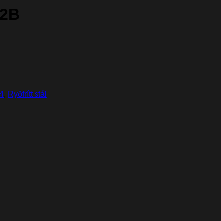
 2B
04
,
Ryðfrítt stál