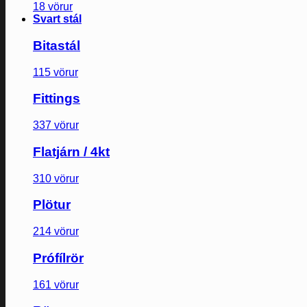
18 vörur
Svart stál
Bitastál
115 vörur
Fittings
337 vörur
Flatjárn / 4kt
310 vörur
Plötur
214 vörur
Prófílrör
161 vörur