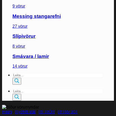
9 vörur
Messing stangarefni
27 vörur
Slípivörur
8 vörur
Smávara / lamir
14 vörur
Products
search
Products
search
Heim
/
Ryðfrítt stál
/
RF RÖR
/
Rf Rör 304