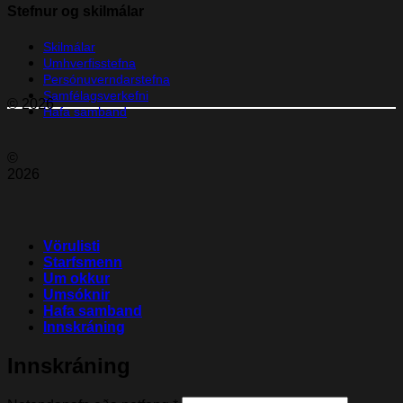
Stefnur og skilmálar
Skilmálar
Umhverfisstefna
Persónuverndarstefna
Samfélagsverkefni
© 2026
Hafa samband
©
2026
Vörulisti
Starfsmenn
Um okkur
Umsóknir
Hafa samband
Innskráning
Innskráning