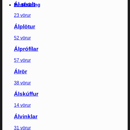
Ál sívalt
Innskráning
23 vörur
Álplötur
52 vörur
Álprófílar
57 vörur
Álrör
38 vörur
Álskúffur
14 vörur
Álvinklar
31 vörur