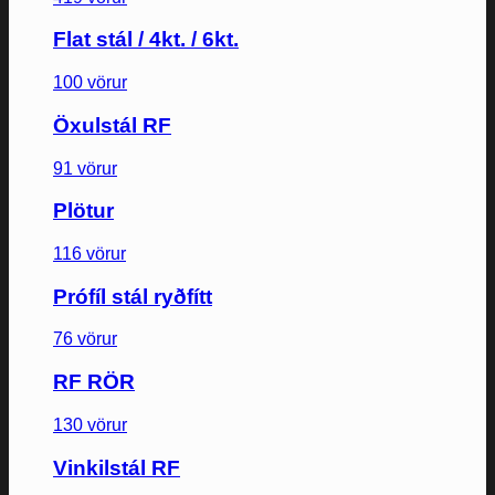
Flat stál / 4kt. / 6kt.
100 vörur
Öxulstál RF
91 vörur
Plötur
116 vörur
Prófíl stál ryðfítt
76 vörur
RF RÖR
130 vörur
Vinkilstál RF