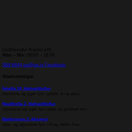
Guðmundur Arason ehf.
Mán – fös:
08:00 – 16:00
568 6844
ga@ga.is
Facebook
Staðsetningar
Íshella 10, Hafnarfjörður
Skrifstofa og lager fyrir ryðfrítt, ál og plast.
Rauðhella 2, Hafnarfjörður
Sölumenn og lager fyrir svart og grunnað efni.
Baldursnes 2, Akureyri
Sala- og afgreiðsla fyrir GA og Veldix Gas