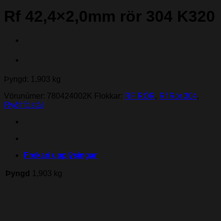
Rf 42,4×2,0mm rör 304 K320
Þyngd: 1,903 kg
Vörunúmer:
780424002K
Flokkar:
RF RÖR
,
Rf Rör 304
,
Ryðfrítt stál
Frekari upplýsingar
Þyngd
1,903 kg