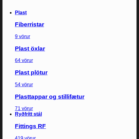
Plast
Fiberristar
9 vörur
Plast öxlar
64 vörur
Plast plötur
54 vörur
Plasttappar og stillifætur
71 vörur
Ryðfrítt stál
Fittings RF
419 vörur