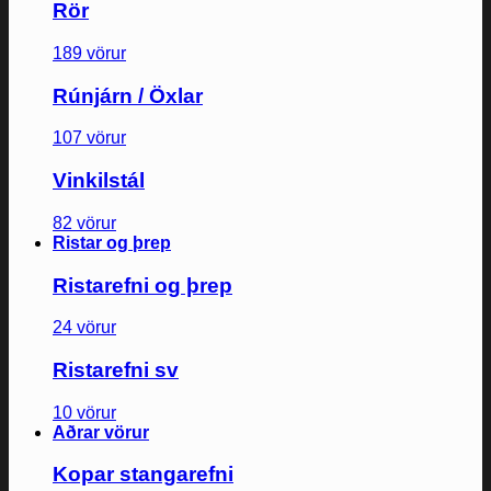
Rör
189 vörur
Rúnjárn / Öxlar
107 vörur
Vinkilstál
82 vörur
Ristar og þrep
Ristarefni og þrep
24 vörur
Ristarefni sv
10 vörur
Aðrar vörur
Kopar stangarefni