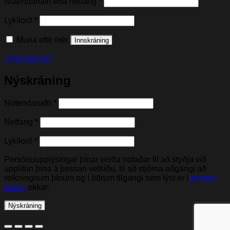
Nauðsynleg(t)
Notendanafn eða netfang
*
Nauðsynleg(t)
Lykilorð
*
Muna eftir mér
Innskráning
Týnt lykilorð?
Nýskráning
Nauðsynleg(t)
Notendanafn
*
Nauðsynleg(t)
Netfang
*
Nauðsynleg(t)
Lykilorð
*
Persónuupplýsingar þínar verða notaðar til að styðja við
upplifun þína á þessari vefsíðu, til að stjórna aðgangi að
reikningnum þínum og í öðrum tilgangi sem lýst er í
privacy
policy
okkar.
Nýskráning