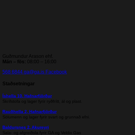
Guðmundur Arason ehf.
Mán – fös:
08:00 – 16:00
568 6844
ga@ga.is
Facebook
Staðsetningar
Íshella 10, Hafnarfjörður
Skrifstofa og lager fyrir ryðfrítt, ál og plast.
Rauðhella 2, Hafnarfjörður
Sölumenn og lager fyrir svart og grunnað efni.
Baldursnes 2, Akureyri
Sala- og afgreiðsla fyrir GA og Veldix Gas