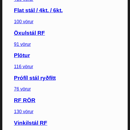
Flat stál / 4kt. / 6kt.
100 vörur
Öxulstál RF
91 vörur
Plötur
116 vörur
Prófíl stál ryðfítt
76 vörur
RF RÖR
130 vörur
Vinkilstál RF