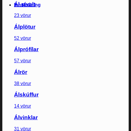
Ál sívalt
Innskráning
23 vörur
Álplötur
52 vörur
Álprófílar
57 vörur
Álrör
38 vörur
Álskúffur
14 vörur
Álvinklar
31 vörur