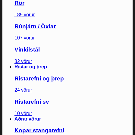
Rör
189 vörur
Rúnjárn / Öxlar
107 vörur
Vinkilstál
82 vörur
Ristar og þrep
Ristarefni og þrep
24 vörur
Ristarefni sv
10 vörur
Aðrar vörur
Kopar stangarefni