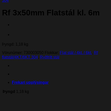
304
Rf 3x50mm Flatstál kl. 6m
Þyngd: 1,18 kg
Vörunúmer:
730003050
Flokkar:
Flat stál / 4kt. / 6kt.
,
Rf
flatstál/4KT/6KT 304
,
Ryðfrítt stál
Frekari upplýsingar
Þyngd
1,18 kg