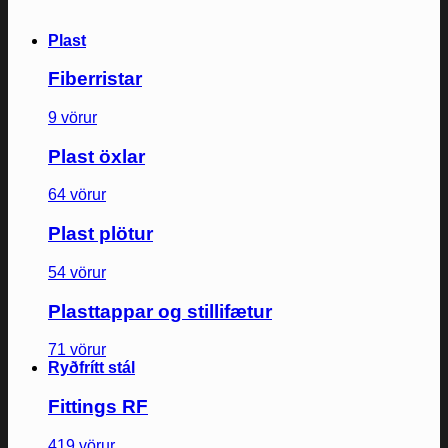
Plast
Fiberristar
9 vörur
Plast öxlar
64 vörur
Plast plötur
54 vörur
Plasttappar og stillifætur
71 vörur
Ryðfrítt stál
Fittings RF
419 vörur