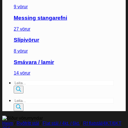
9 vörur
Messing stangarefni
27 vörur
Slípivörur
8 vörur
Smávara / lamir
14 vörur
Products
search
Products
search
Heim
/
Ryðfrítt stál
/
Flat stál / 4kt. / 6kt.
/
Rf flatstál/4KT/6KT