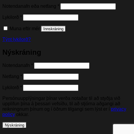
Nauðsynleg(t)
Notendanafn eða netfang
*
Nauðsynleg(t)
Lykilorð
*
Muna eftir mér
Innskráning
Týnt lykilorð?
Nýskráning
Nauðsynleg(t)
Notendanafn
*
Nauðsynleg(t)
Netfang
*
Nauðsynleg(t)
Lykilorð
*
Persónuupplýsingar þínar verða notaðar til að styðja við
upplifun þína á þessari vefsíðu, til að stjórna aðgangi að
reikningnum þínum og í öðrum tilgangi sem lýst er í
privacy
policy
okkar.
Nýskráning