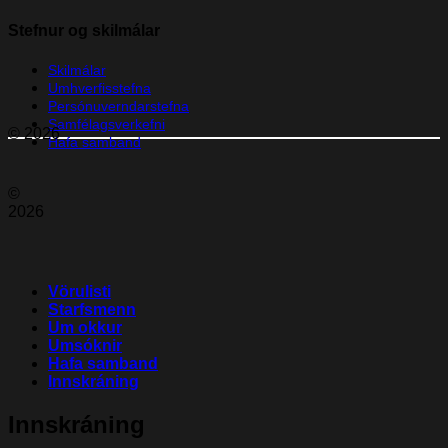
Stefnur og skilmálar
Skilmálar
Umhverfisstefna
Persónuverndarstefna
Samfélagsverkefni
© 2026
Hafa samband
©
2026
Vörulisti
Starfsmenn
Um okkur
Umsóknir
Hafa samband
Innskráning
Innskráning