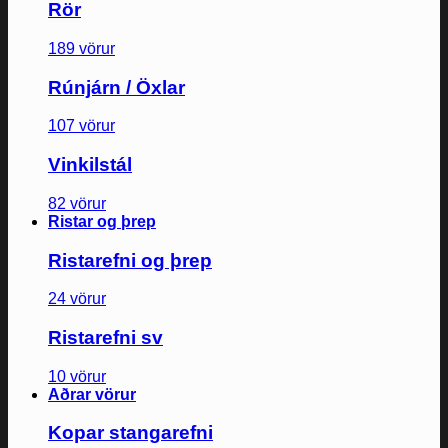
Rör
189 vörur
Rúnjárn / Öxlar
107 vörur
Vinkilstál
82 vörur
Ristar og þrep
Ristarefni og þrep
24 vörur
Ristarefni sv
10 vörur
Aðrar vörur
Kopar stangarefni