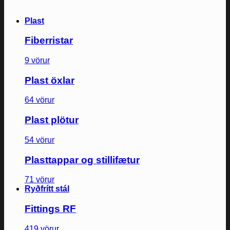
Plast
Fiberristar
9 vörur
Plast öxlar
64 vörur
Plast plötur
54 vörur
Plasttappar og stillifætur
71 vörur
Ryðfrítt stál
Fittings RF
419 vörur