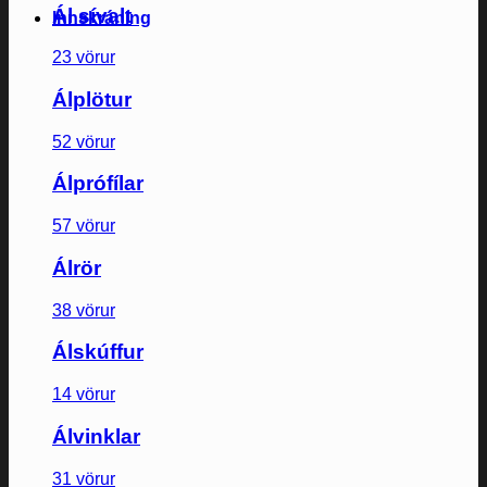
Ál sívalt
Innskráning
23 vörur
Álplötur
52 vörur
Álprófílar
57 vörur
Álrör
38 vörur
Álskúffur
14 vörur
Álvinklar
31 vörur