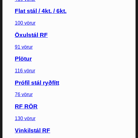
Flat stál / 4kt. / 6kt.
100 vörur
Öxulstál RF
91 vörur
Plötur
116 vörur
Prófíl stál ryðfítt
76 vörur
RF RÖR
130 vörur
Vinkilstál RF