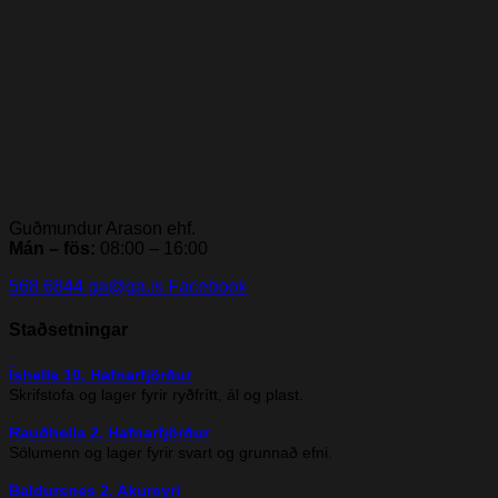
Guðmundur Arason ehf.
Mán – fös:
08:00 – 16:00
568 6844
ga@ga.is
Facebook
Staðsetningar
Íshella 10, Hafnarfjörður
Skrifstofa og lager fyrir ryðfrítt, ál og plast.
Rauðhella 2, Hafnarfjörður
Sölumenn og lager fyrir svart og grunnað efni.
Baldursnes 2, Akureyri