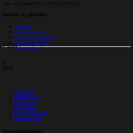
Sala- og afgreiðsla fyrir GA og Veldix Gas
Stefnur og skilmálar
Skilmálar
Umhverfisstefna
Persónuverndarstefna
Samfélagsverkefni
© 2026
Hafa samband
©
2026
Vörulisti
Starfsmenn
Um okkur
Umsóknir
Hafa samband
Innskráning
Innskráning