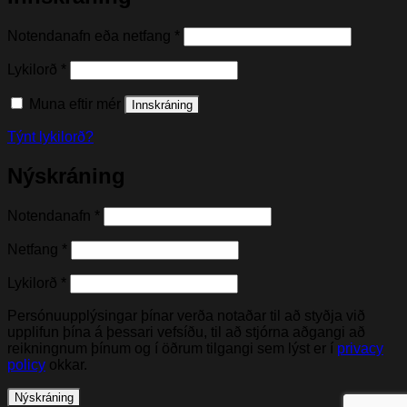
Nauðsynleg(t)
Notendanafn eða netfang
*
Nauðsynleg(t)
Lykilorð
*
Muna eftir mér
Innskráning
Týnt lykilorð?
Nýskráning
Nauðsynleg(t)
Notendanafn
*
Nauðsynleg(t)
Netfang
*
Nauðsynleg(t)
Lykilorð
*
Persónuupplýsingar þínar verða notaðar til að styðja við
upplifun þína á þessari vefsíðu, til að stjórna aðgangi að
reikningnum þínum og í öðrum tilgangi sem lýst er í
privacy
policy
okkar.
Nýskráning