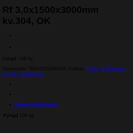
Rf 3,0x1500x3000mm
kv.304, OK
Þyngd: 108 kg
Vörunúmer:
700003150300OK
Flokkar:
Plötur
,
Rf Plötustál
KV 304
,
Ryðfrítt stál
Frekari upplýsingar
Þyngd
108 kg