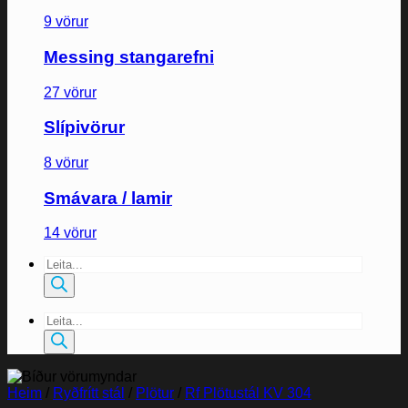
9 vörur
Messing stangarefni
27 vörur
Slípivörur
8 vörur
Smávara / lamir
14 vörur
Products
search
Products
search
Heim
/
Ryðfrítt stál
/
Plötur
/
Rf Plötustál KV 304