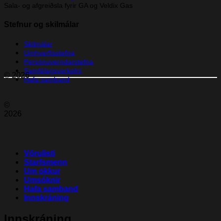
Sala- og afgreiðsla fyrir GA og Veldix Gas
Stefnur og skilmálar
Skilmálar
Umhverfisstefna
Persónuverndarstefna
Samfélagsverkefni
© 2026
Hafa samband
©
2026
Vörulisti
Starfsmenn
Um okkur
Umsóknir
Hafa samband
Innskráning
Innskráning