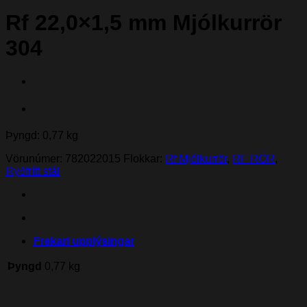
Rf 22,0×1,5 mm Mjólkurrör
304
Þyngd: 0,77 kg
Vörunúmer:
782022015
Flokkar:
Rf Mjólkurrör
,
RF RÖR
,
Ryðfrítt stál
Frekari upplýsingar
Þyngd
0,77 kg