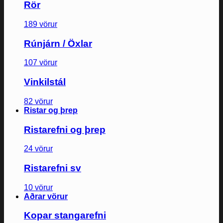
Rör
189 vörur
Rúnjárn / Öxlar
107 vörur
Vinkilstál
82 vörur
Ristar og þrep
Ristarefni og þrep
24 vörur
Ristarefni sv
10 vörur
Aðrar vörur
Kopar stangarefni