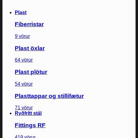
Plast
Fiberristar
9 vörur
Plast öxlar
64 vörur
Plast plötur
54 vörur
Plasttappar og stillifætur
71 vörur
Ryðfrítt stál
Fittings RF
419 vörur