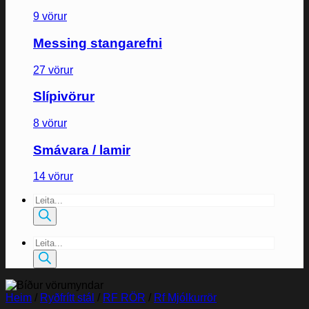
9 vörur
Messing stangarefni
27 vörur
Slípivörur
8 vörur
Smávara / lamir
14 vörur
Products
search
Products
search
Heim
/
Ryðfrítt stál
/
RF RÖR
/
Rf Mjólkurrör