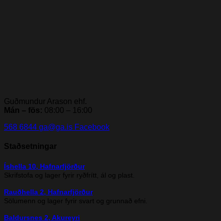
Guðmundur Arason ehf.
Mán – fös:
08:00 – 16:00
568 6844
ga@ga.is
Facebook
Staðsetningar
Íshella 10, Hafnarfjörður
Skrifstofa og lager fyrir ryðfrítt, ál og plast.
Rauðhella 2, Hafnarfjörður
Sölumenn og lager fyrir svart og grunnað efni.
Baldursnes 2, Akureyri