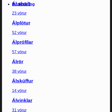
Ál sívalt
Innskráning
23 vörur
Álplötur
52 vörur
Álprófílar
57 vörur
Álrör
38 vörur
Álskúffur
14 vörur
Álvinklar
31 vörur