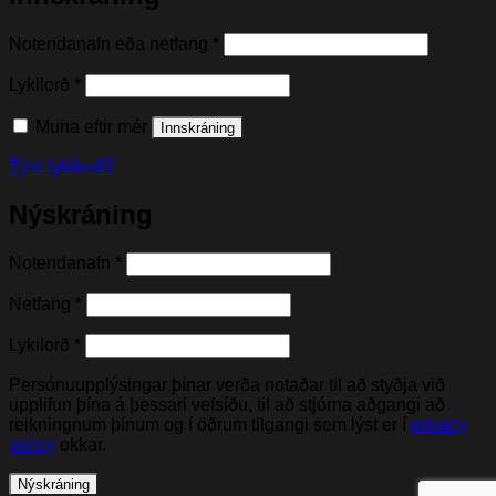
Nauðsynleg(t)
Notendanafn eða netfang
*
Nauðsynleg(t)
Lykilorð
*
Muna eftir mér
Innskráning
Týnt lykilorð?
Nýskráning
Nauðsynleg(t)
Notendanafn
*
Nauðsynleg(t)
Netfang
*
Nauðsynleg(t)
Lykilorð
*
Persónuupplýsingar þínar verða notaðar til að styðja við
upplifun þína á þessari vefsíðu, til að stjórna aðgangi að
reikningnum þínum og í öðrum tilgangi sem lýst er í
privacy
policy
okkar.
Nýskráning