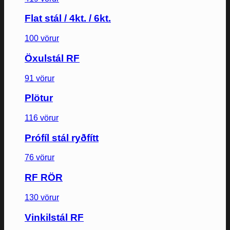
Flat stál / 4kt. / 6kt.
100 vörur
Öxulstál RF
91 vörur
Plötur
116 vörur
Prófíl stál ryðfítt
76 vörur
RF RÖR
130 vörur
Vinkilstál RF