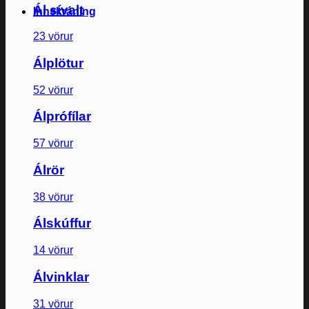
Ál sívalt
Innskráning
23 vörur
Álplötur
52 vörur
Álprófílar
57 vörur
Álrör
38 vörur
Álskúffur
14 vörur
Álvinklar
31 vörur