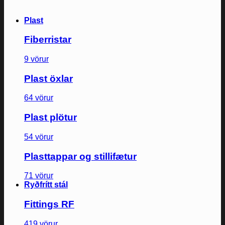
Plast
Fiberristar
9 vörur
Plast öxlar
64 vörur
Plast plötur
54 vörur
Plasttappar og stillifætur
71 vörur
Ryðfrítt stál
Fittings RF
419 vörur