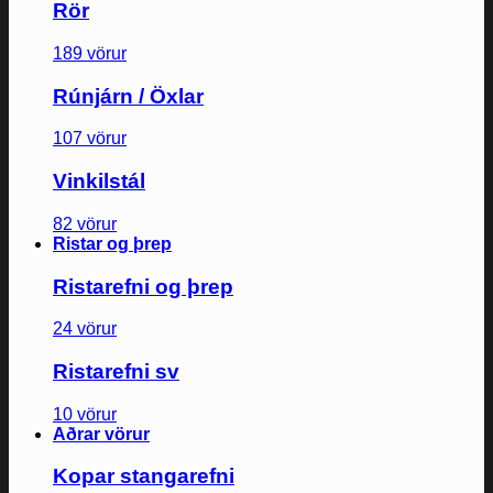
Rör
189 vörur
Rúnjárn / Öxlar
107 vörur
Vinkilstál
82 vörur
Ristar og þrep
Ristarefni og þrep
24 vörur
Ristarefni sv
10 vörur
Aðrar vörur
Kopar stangarefni