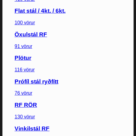
Flat stál / 4kt. / 6kt.
100 vörur
Öxulstál RF
91 vörur
Plötur
116 vörur
Prófíl stál ryðfítt
76 vörur
RF RÖR
130 vörur
Vinkilstál RF