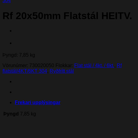
304
Rf 20x50mm Flatstál HEITV.
Þyngd: 7,85 kg
Vörunúmer:
730020050
Flokkar:
Flat stál / 4kt. / 6kt.
,
Rf
flatstál/4KT/6KT 304
,
Ryðfrítt stál
Frekari upplýsingar
Þyngd
7,85 kg