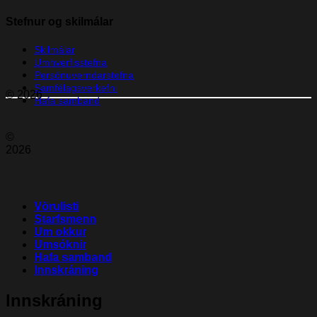
Stefnur og skilmálar
Skilmálar
Umhverfisstefna
Persónuverndarstefna
Samfélagsverkefni
© 2026
Hafa samband
©
2026
Vörulisti
Starfsmenn
Um okkur
Umsóknir
Hafa samband
Innskráning
Innskráning