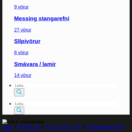
9 vörur
Messing stangarefni
27 vörur
Slípivörur
8 vörur
Smávara / lamir
14 vörur
Products
search
Products
search
Heim
/
Ryðfrítt stál
/
Flat stál / 4kt. / 6kt.
/
Rf flatstál/4KT/6KT