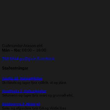
Guðmundur Arason ehf.
Mán – fös:
08:00 – 16:00
568 6844
ga@ga.is
Facebook
Staðsetningar
Íshella 10, Hafnarfjörður
Skrifstofa og lager fyrir ryðfrítt, ál og plast.
Rauðhella 2, Hafnarfjörður
Sölumenn og lager fyrir svart og grunnað efni.
Baldursnes 2, Akureyri
Sala- og afgreiðsla fyrir GA og Veldix Gas