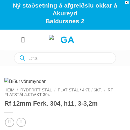
X
Ný staðsetning á afgreiðslu okkar á
Akureyri
Baldursnes 2
Skip
to
content
Products
search
HEIM
/
RYÐFRÍTT STÁL
/
FLAT STÁL / 4KT. / 6KT.
/
RF
FLATSTÁL/4KT/6KT 304
Rf 12mm Ferk. 304, h11, 3-3,2m