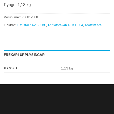
Þyngd: 1,13 kg
Vörunúmer:
730012000
Flokkar:
Flat stál / 4kt. / 6kt.
,
Rf flatstál/4KT/6KT 304
,
Ryðfrítt stál
FREKARI UPPLÝSINGAR
ÞYNGD
1,13 kg