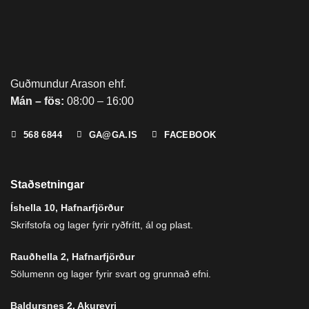
Guðmundur Arason ehf.
Mán – fös:
08:00 – 16:00
568 6844
GA@GA.IS
FACEBOOK
Staðsetningar
Íshella 10, Hafnarfjörður
Skrifstofa og lager fyrir ryðfrítt, ál og plast.
Rauðhella 2, Hafnarfjörður
Sölumenn og lager fyrir svart og grunnað efni.
Baldursnes 2, Akureyri