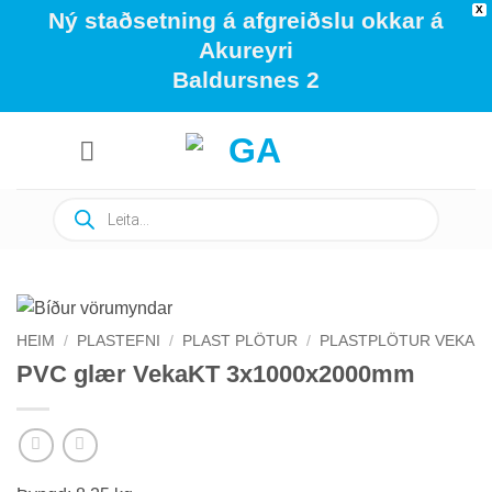
X
Ný staðsetning á afgreiðslu okkar á
Akureyri
Baldursnes 2
Skip
to
content
Products
search
HEIM
/
PLASTEFNI
/
PLAST PLÖTUR
/
PLASTPLÖTUR VEKA
PVC glær VekaKT 3x1000x2000mm