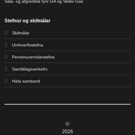
Sala- og afgreiðsla fyrir GA og Veldix Gas
Stefnur og skilmálar
Skilmálar
Umhverfisstefna
Persónuverndarstefna
Samfélagsverkefni
Hafa samband
©
2026