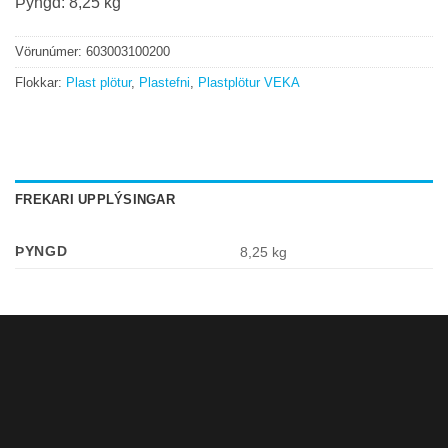
Þyngd: 8,25 kg
Vörunúmer:
603003100200
Flokkar:
Plast plötur
,
Plastefni
,
Plastplötur VEKA
FREKARI UPPLÝSINGAR
ÞYNGD
8,25 kg