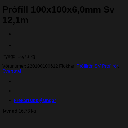
Prófíll 100x100x6,0mm Sv
12,1m
Þyngd: 16,73 kg
Vörunúmer:
220100100612
Flokkar:
Prófílrör
,
SV Prófílrör
,
Svart stál
Frekari upplýsingar
Þyngd
16,73 kg