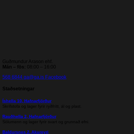
Guðmundur Arason ehf.
Mán – fös:
08:00 – 16:00
568 6844
ga@ga.is
Facebook
Staðsetningar
Íshella 10, Hafnarfjörður
Skrifstofa og lager fyrir ryðfrítt, ál og plast.
Rauðhella 2, Hafnarfjörður
Sölumenn og lager fyrir svart og grunnað efni.
Baldursnes 2, Akureyri