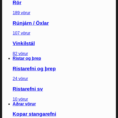
Rör
189 vörur
Rúnjárn / Öxlar
107 vörur
Vinkilstál
82 vörur
Ristar og þrep
Ristarefni og þrep
24 vörur
Ristarefni sv
10 vörur
Aðrar vörur
Kopar stangarefni