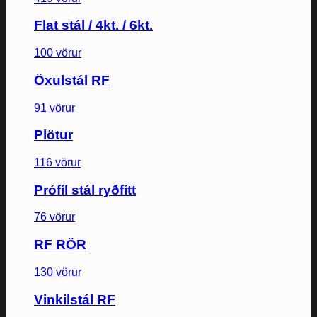
Flat stál / 4kt. / 6kt.
100 vörur
Öxulstál RF
91 vörur
Plötur
116 vörur
Prófíl stál ryðfítt
76 vörur
RF RÖR
130 vörur
Vinkilstál RF