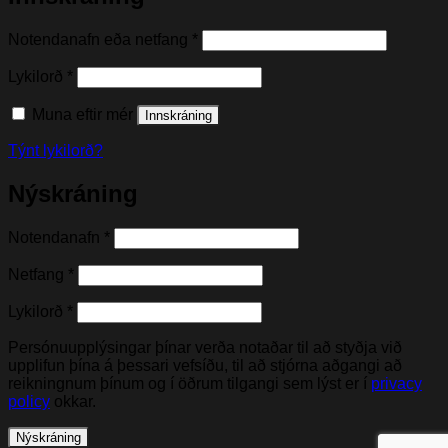
Nauðsynleg(t)
Notendanafn eða netfang
*
Nauðsynleg(t)
Lykilorð
*
Muna eftir mér
Innskráning
Týnt lykilorð?
Nýskráning
Nauðsynleg(t)
Notendanafn
*
Nauðsynleg(t)
Netfang
*
Nauðsynleg(t)
Lykilorð
*
Persónuupplýsingar þínar verða notaðar til að styðja við
upplifun þína á þessari vefsíðu, til að stjórna aðgangi að
reikningnum þínum og í öðrum tilgangi sem lýst er í
privacy
policy
okkar.
Nýskráning