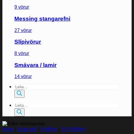
9 vörur
Messing stangarefni
27 vörur
Slípivörur
8 vörur
Smávara / lamir
14 vörur
Products
search
Products
search
Heim
/
Svart stál
/
Prófílrör
/
SV Prófílrör