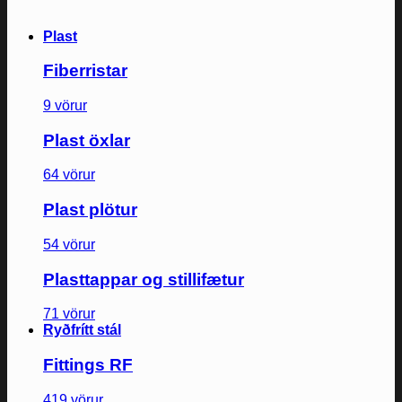
Plast
Fiberristar
9 vörur
Plast öxlar
64 vörur
Plast plötur
54 vörur
Plasttappar og stillifætur
71 vörur
Ryðfrítt stál
Fittings RF
419 vörur