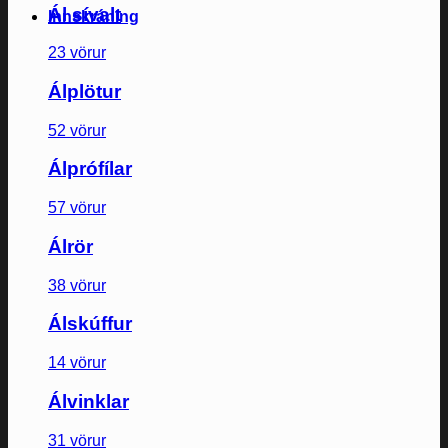
Ál sívalt
Innskráning
23 vörur
Álplötur
52 vörur
Álprófílar
57 vörur
Álrör
38 vörur
Álskúffur
14 vörur
Álvinklar
31 vörur