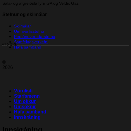
Sala- og afgreiðsla fyrir GA og Veldix Gas
Stefnur og skilmálar
Skilmálar
Umhverfisstefna
Persónuverndarstefna
Samfélagsverkefni
© 2026
Hafa samband
©
2026
Vörulisti
Starfsmenn
Um okkur
Umsóknir
Hafa samband
Innskráning
Innskráning